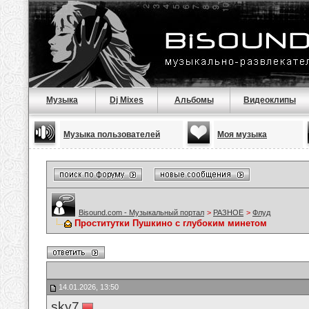
Музыка
Dj Mixes
Альбомы
Видеоклипы
Музыка пользователей
Моя музыка
Bisound.com - Музыкальный портал
>
РАЗНОЕ
>
Флуд
Проститутки Пушкино с глубоким минетом
14.01.2026, 13:50
sky7