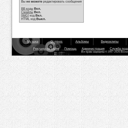
Вы
не можете
редактировать сообщения
BB коды
Вкл.
Смайлы
Вкл.
[IMG]
код
Вкл.
HTML код
Выкл.
Музыка
Dj mixes
Альбомы
Видеоклипы
Реклама на сайте
Помощь
Администрация
Служба под
Все права защищены © 2007-2026 Bisou