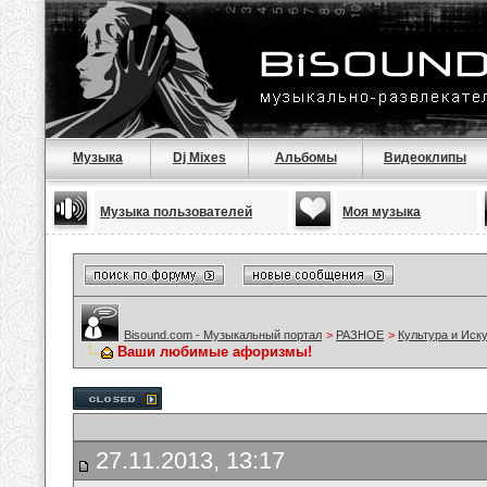
Музыка
Dj Mixes
Альбомы
Видеоклипы
Музыка пользователей
Моя музыка
Bisound.com - Музыкальный портал
>
РАЗНОЕ
>
Культура и Иск
Ваши любимые афоризмы!
27.11.2013, 13:17