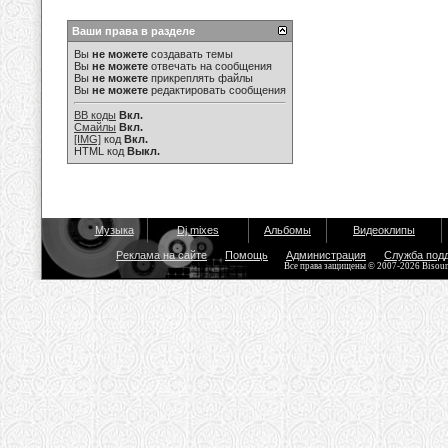
Ваши права в разделе
Вы
не можете
создавать темы
Вы
не можете
отвечать на сообщения
Вы
не можете
прикреплять файлы
Вы
не можете
редактировать сообщения
BB коды
Вкл.
Смайлы
Вкл.
[IMG]
код
Вкл.
HTML код
Выкл.
Музыка
Dj mixes
Альбомы
Видеоклипы
Реклама на сайте
Помощь
Администрация
Служба под
Все права защищены © 2007-2026 Bisou