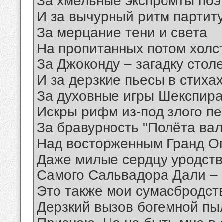
За хмельные экспромты поэ
И за вычурный ритм партиту
За мерцание тени и света
На пропитанных потом холс
За Джоконду – загадку стол
И за дерзкие пьесы в стихах.
За духовные игры Шекспира
Искры рифм из-под злого пе
За бравурность "Полёта ва
Над восторженным Гранд Оп
Даже милые сердцу уродст
Самого Сальвадора Дали –
Это также мои сумасбродст
Дерзкий вызов богемной пыл