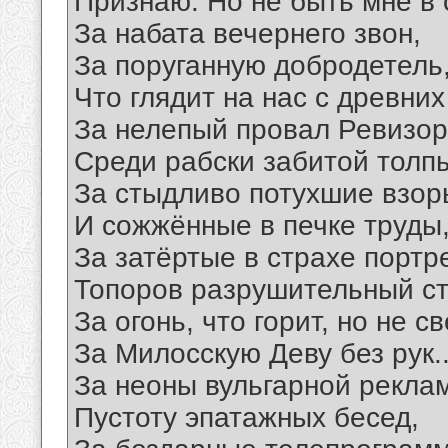
Признаю. Но не быть мне в 
За набата вечернего звон,
За поруганную добродетель
Что глядит на нас с древних
За нелепый провал Ревизо
Среди рабски забитой толп
За стыдливо потухшие взор
И сожжённые в печке труды
За затёртые в страхе портр
Топоров разрушительный ст
За огонь, что горит, но не св
За Милосскую Деву без рук..
За неоны вульгарной рекла
Пустоту эпатажных бесед,