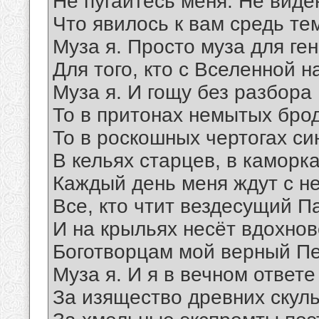
Не пугайтесь меня. Не виде
Что явилось к вам средь те
Муза я. Просто муза для ген
Для того, кто с Вселенной на
Муза я. И гощу без разбора
То в притонах немытых брод
То в роскошных чертогах си
В кельях старцев, в каморках
Каждый день меня ждут с н
Все, кто чтит вездесущий П
И на крыльях несёт вдохно
Боготворцам мой верный Пе
Муза я. И я в вечном ответе
За изящество древних скуль