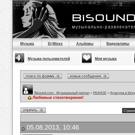
Музыка
Dj Mixes
Альбомы
Видеоклипы
Музыка пользователей
Моя музыка
Bisound.com - Музыкальный портал
>
РАЗНОЕ
>
Культура и Иск
Любимые стихотворения!
Страни
05.08.2013, 10:46