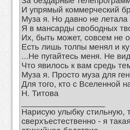
За бездарные телепрограм
И упрямый коммерческий бр
Муза я. Но давно не летала
Я в мансарды свободных тв
Их, быть может, совсем не 
Есть лишь толпы менял и к
...Не пугайтесь меня. Не ви
Что явилось к вам средь те
Муза я. Просто муза для ген
Для того, кто с Вселенной н
Н. Титова
__________________
Нарисую улыбку стильную, т
сверхъестественно - я така