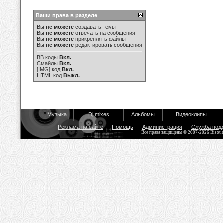
Ваши права в разделе
Вы
не можете
создавать темы
Вы
не можете
отвечать на сообщения
Вы
не можете
прикреплять файлы
Вы
не можете
редактировать сообщения
BB коды
Вкл.
Смайлы
Вкл.
[IMG]
код
Вкл.
HTML код
Выкл.
Музыка
Dj mixes
Альбомы
Видеоклипы
Реклама на сайте
Помощь
Администрация
Служба под
Все права защищены © 2007-2026 Bisou