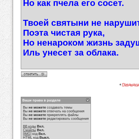
Но как пчела его сосет.
Твоей святыни не наруши
Поэта чистая рука,
Но ненароком жизнь заду
Иль унесет за облака.
«
Предыдущ
Ваши права в разделе
Вы
не можете
создавать темы
Вы
не можете
отвечать на сообщения
Вы
не можете
прикреплять файлы
Вы
не можете
редактировать сообщения
BB коды
Вкл.
Смайлы
Вкл.
[IMG]
код
Вкл.
HTML код
Выкл.