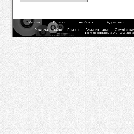
Музыка
Dj mixes
Альбомы
Видеоклипы
Реклама на сайте
Помощь
Администрация
Служба под
Все права защищены © 2007-2026 Bisou