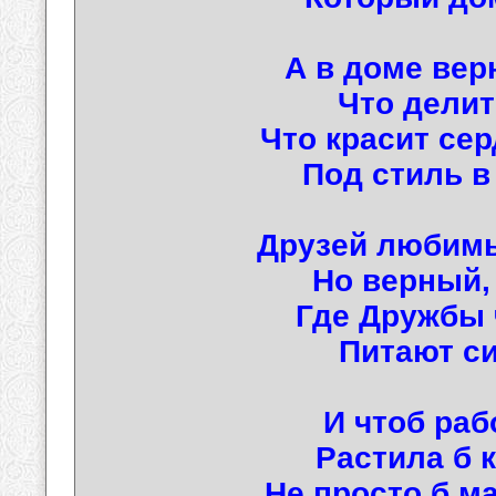
А в доме вер
Что делит
Что красит се
Под стиль в
Друзей любимы
Но верный,
Где Дружбы
Питают си
И чтоб раб
Растила б 
Не просто б ма