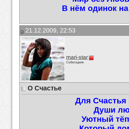
В нём одинок на
21.12.2009, 22:53
mari-star
Собеседник
О Счастье
Для Счастья 
Души лю
Уютный тё
Который дом