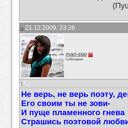
(Пу
21.12.2009, 23:26
mari-star
Собеседник
Не верь, не верь поэту, де
Его своим ты не зови-
И пуще пламенного гнева
Страшись поэтовой любви