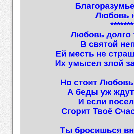
Благоразумье 
Любовь н
*******
Любовь долго т
В святой неп
Ей месть не страш
Их умысел злой за
Но стоит Любовь
А беды уж ждут,
И если посел
Сгорит Твоё Сча
Ты бросишься вн