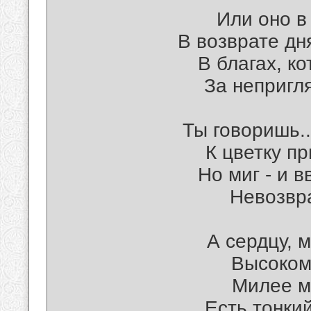
Или оно в
В возврате дн
В благах, к
За непригл
Ты говоришь..
К цветку п
Но миг - и 
Невозвра
А сердцу, 
Высоком
Милее му
Есть тонки