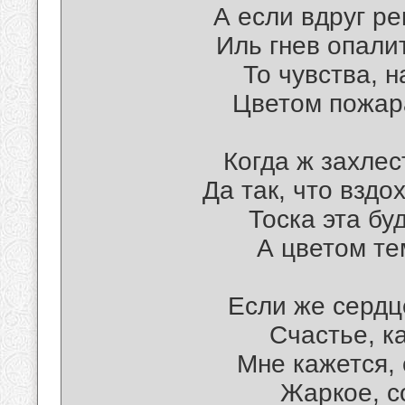
А если вдруг ре
Иль гнев опали
То чувства, н
Цветом пожара
Когда ж захлес
Да так, что вздо
Тоска эта буд
А цветом те
Если же сердц
Счастье, к
Мне кажется, 
Жаркое, с