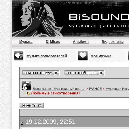
Музыка
Dj Mixes
Альбомы
Видеоклипы
Музыка пользователей
Моя музыка
Bisound.com - Музыкальный портал
>
РАЗНОЕ
>
Культура и Иск
Любимые стихотворения!
19.12.2009, 22:51