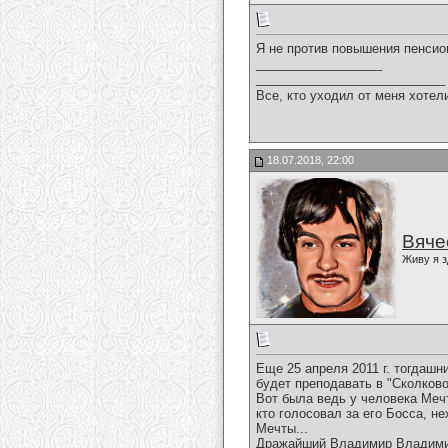
Я не против повышения пенсион
__________________
___________________________
Все, кто уходил от меня хотел
18.07.2018, 22:00
Вяче
Живу я з
Еще 25 апреля 2011 г. тогдаш
будет преподавать в "Сколково
Вот была ведь у человека Мечт
кто голосовал за его Босса, н
Мечты...
Дражайший Владимир Владимиро