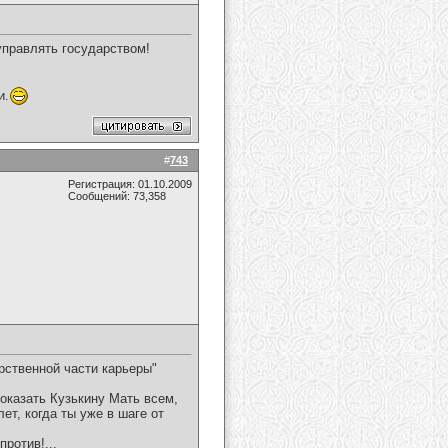
управлять государством!
и.
#
743
Регистрация: 01.10.2009
Сообщений: 73,358
рственной части карьеры"
показать Кузькину Мать всем,
ет, когда ты уже в шаге от
ротив!...