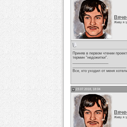
Вяче
Живу я з
Приняв в первом чтении проек
термин "недожитки".
__________________
___________________________
Все, кто уходил от меня хотел
23.07.2018, 18:04
Вяче
Живу я з