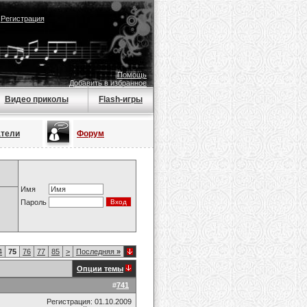
|
Регистрация
Помощь
Добавить в избранное
Видео приколы
Flash-игры
атели
Форум
Имя
Пароль
4
75
76
77
85
>
Последняя
»
Опции темы
#
741
Регистрация: 01.10.2009