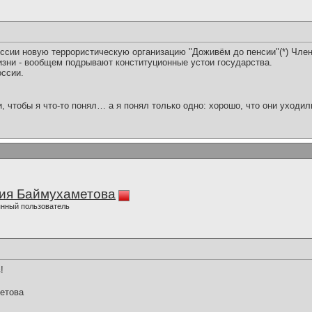
ссии новую террористическую организацию "Доживём до пенсии"(*) Члены
жизни - вообщем подрывают конституционные устои государства.
оссии.
и, чтобы я что-то понял… а я понял только одно: хорошо, что они уходил
ия Баймухаметова
нный пользователь
!
етова