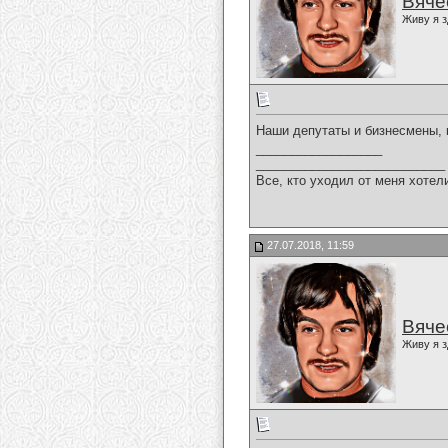
Вяче
Живу я з
Наши депутаты и бизнесмены, 
__________________
___________________________
Все, кто уходил от меня хотел
27.07.2018, 11:59
Вяче
Живу я з