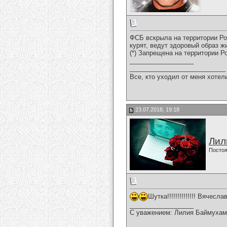
ФСБ вскрыла на территории Ро
курят, ведут здоровый образ 
(*) Запрещена на территории Р
__________________
___________________________
Все, кто уходил от меня хотел
23.07.2018, 19:18
Лил
Постоя
Шутка!!!!!!!!!!!!!! Вячеслав
__________________
С уважением: Лилия Баймухам