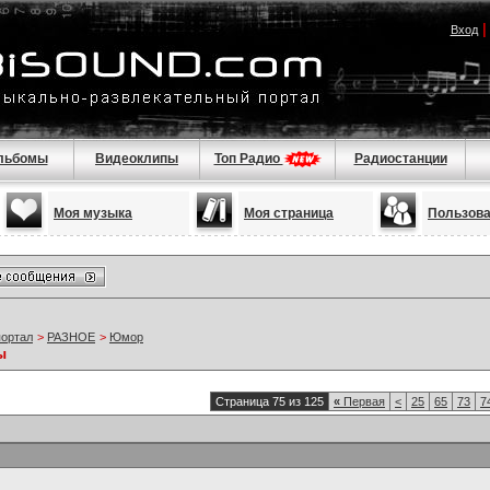
Вход
льбомы
Видеоклипы
Топ Радио
Радиостанции
Моя музыка
Моя страница
Пользов
портал
>
РАЗНОЕ
>
Юмор
ы
Страница 75 из 125
«
Первая
<
25
65
73
7