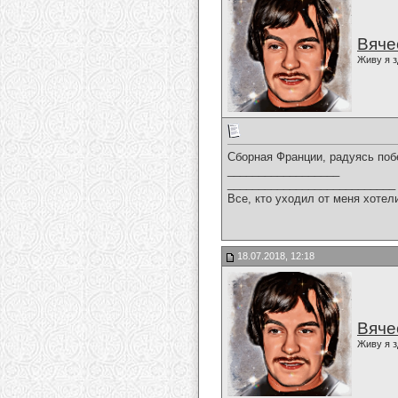
Вяче
Живу я з
Сборная Франции, радуясь поб
__________________
___________________________
Все, кто уходил от меня хотел
18.07.2018, 12:18
Вяче
Живу я з