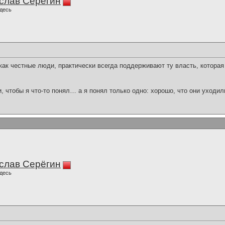
слав Серёгин
десь
как честные люди, практически всегда поддерживают ту власть, которая
и, чтобы я что-то понял… а я понял только одно: хорошо, что они уходил
слав Серёгин
десь