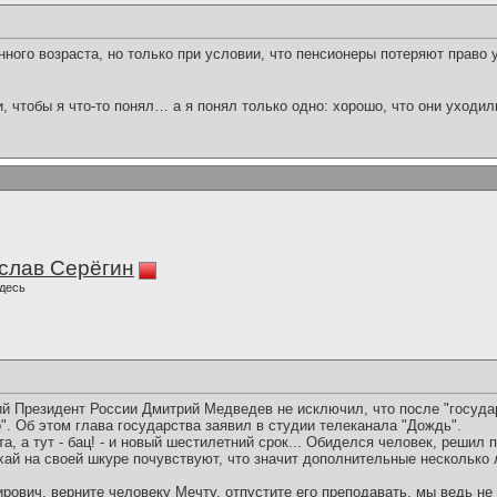
ного возраста, но только при условии, что пенсионеры потеряют право 
и, чтобы я что-то понял… а я понял только одно: хорошо, что они уходил
слав Серёгин
десь
ний Президент России Дмитрий Медведев не исключил, что после "госуда
". Об этом глава государства заявил в студии телеканала "Дождь".
а, а тут - бац! - и новый шестилетний срок... Обиделся человек, решил 
ехай на своей шкуре почувствуют, что значит дополнительные несколько л
вич, верните человеку Мечту, отпустите его преподавать, мы ведь не п