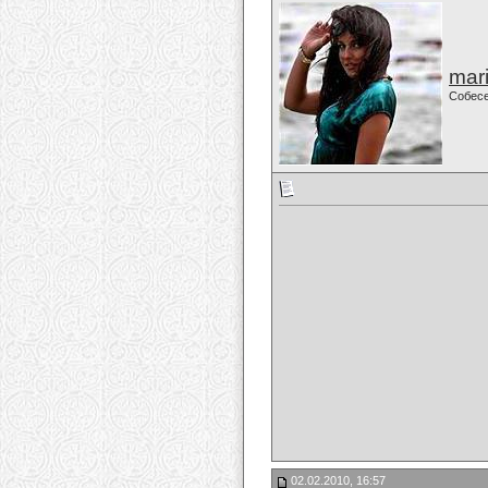
mari
Собес
02.02.2010, 16:57