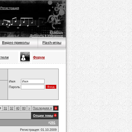
|
Регистрация
Помощь
Добавить в избранное
Видео приколы
Flash-игры
атели
Форум
Имя
Пароль
0
31
32
40
80
>
Последняя
»
Опции темы
#
291
Регистрация: 01.10.2009