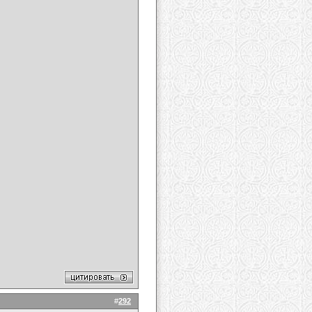
#
292