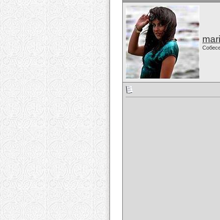
mari
Собес