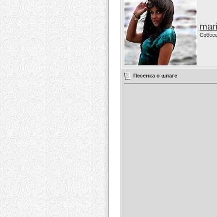
mari
Собес
Песенка о шпаге