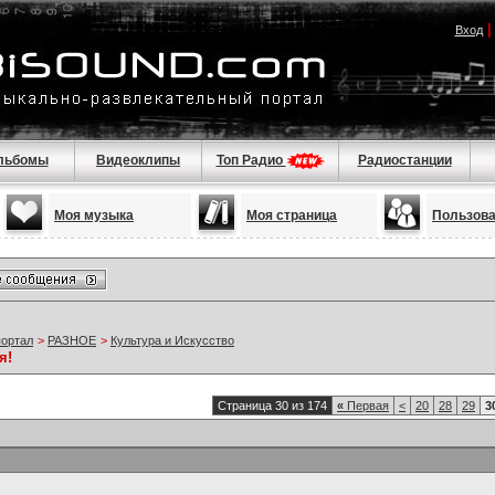
Вход
льбомы
Видеоклипы
Топ Радио
Радиостанции
Моя музыка
Моя страница
Пользов
портал
>
РАЗНОЕ
>
Культура и Искусство
я!
Страница 30 из 174
«
Первая
<
20
28
29
3