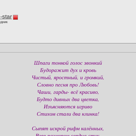
-star
едник
Шпаги тонкой голос звонкий
Будоражит дух и кровь
Чистый, яростный, и громкий,
Словно песня про Любовь!
Чаши, гарды- всё красиво,
Будто дивных два цветка,
Изъясняются игриво
Стихом стали два клинка!
Сыпят искрой рифм калённых,
Взяв размером сердца стук,