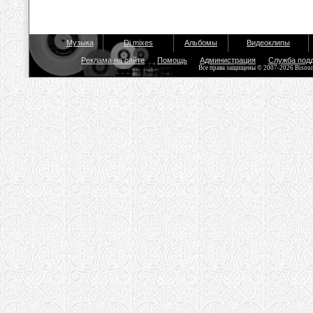
Музыка
Dj mixes
Альбомы
Видеоклипы
Реклама на сайте
Помощь
Администрация
Служба под
Все права защищены © 2007-2026 Bisou