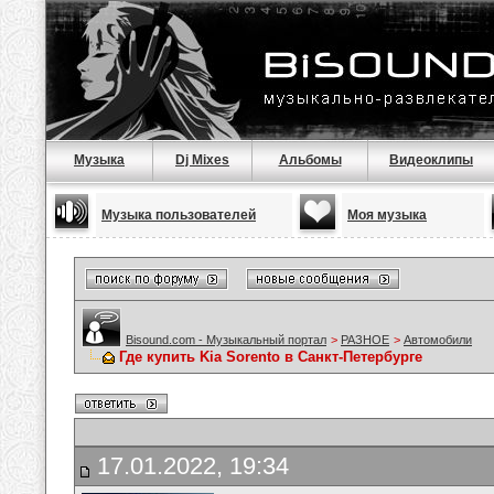
Музыка
Dj Mixes
Альбомы
Видеоклипы
Музыка пользователей
Моя музыка
Bisound.com - Музыкальный портал
>
РАЗНОЕ
>
Автомобили
Где купить Kia Sorento в Санкт-Петербурге
17.01.2022, 19:34