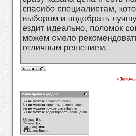
спасибо специалистам, кот
выбором и подобрать лучшу
ездит идеально, поломок с
можем смело рекомендовать
отличным решением.
«
Предыдущ
Ваши права в разделе
Вы
не можете
создавать темы
Вы
не можете
отвечать на сообщения
Вы
не можете
прикреплять файлы
Вы
не можете
редактировать сообщения
BB коды
Вкл.
Смайлы
Вкл.
[IMG]
код
Вкл.
HTML код
Выкл.