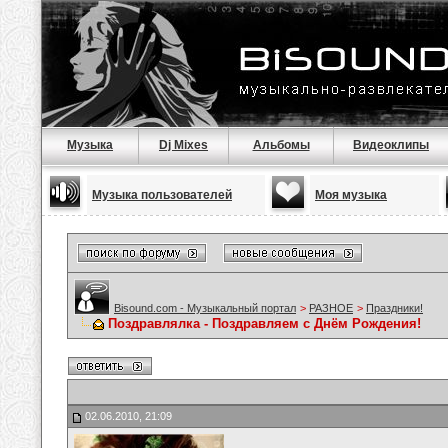
Музыка
Dj Mixes
Альбомы
Видеоклипы
Музыка пользователей
Моя музыка
Bisound.com - Музыкальный портал
>
РАЗНОЕ
>
Праздники!
Поздравлялка - Поздравляем с Днём Рождения!
02.06.2010, 21:09