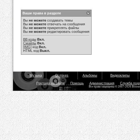
Ваши права в разделе
Вы
не можете
создавать темы
Вы
не можете
отвечать на сообщения
Вы
не можете
прикреплять файлы
Вы
не можете
редактировать сообщения
BB коды
Вкл.
Смайлы
Вкл.
[IMG]
код
Вкл.
HTML код
Выкл.
Музыка
Dj mixes
Альбомы
Видеоклипы
Реклама на сайте
Помощь
Администрация
Служба под
Все права защищены © 2007-2026 Bisou