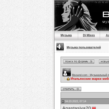
Музыка
Dj Mixes
А
Музыка пользователей
Bisound.com - Музыкальный 
Итальянские марки меб
04.03.2022, 07:14
Anastasiya20