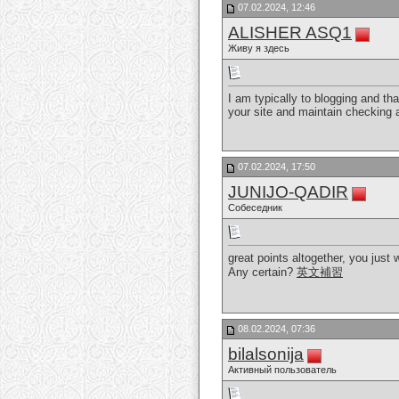
07.02.2024, 12:46
ALISHER ASQ1
Живу я здесь
I am typically to blogging and th
your site and maintain checking 
07.02.2024, 17:50
JUNIJO-QADIR
Собеседник
great points altogether, you jus
Any certain?
英文補習
08.02.2024, 07:36
bilalsonija
Активный пользователь