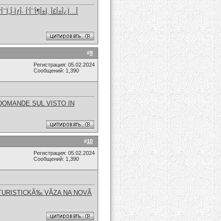
‘Î¯Ï„Î·ÏƒÎ· Î’Î¯Î¶Î±Ï‚ Î£Î±Î¿Ï…Î
#
9
Регистрация: 05.02.2024
Сообщений: 1,390
DOMANDE SUL VISTO IN
#
10
Регистрация: 05.02.2024
Сообщений: 1,390
TURISTICKÃ‰ VÃZA NA NOVÃ