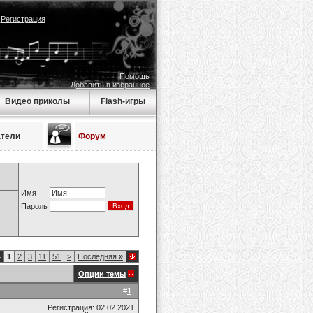
|
Регистрация
Помощь
Добавить в избранное
Видео приколы
Flash-игры
атели
Форум
Имя
Пароль
4
1
2
3
11
51
>
Последняя
»
Опции темы
#
1
Регистрация: 02.02.2021