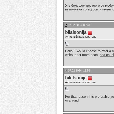
Я в большом восторге от меб
выполнена со вкусом и имеет 
07.02.2024, 06:34
bilalsonija
Активный пользователь
Hello! I would choose to offer a 
website for more soon.
nhà cái b
07.02.2024, 11:56
bilalsonija
Активный пользователь
For that reason it is preferable y
oval rund