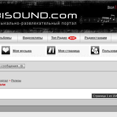
Вход
льбомы
Видеоклипы
Топ Радио
Радиостанции
Моя музыка
Моя страница
Пользов
портал
>
Релизы
ели
Страница 1 из 15