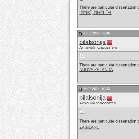
There are particular dissertation 
´Î¹ÎºÎ®Ï‚ Î‘ÏÎ±Î²Î¯Î±Ï‚
08.02.2024, 08:46
bilalsonija
Активный пользователь
There are particular dissertation 
NUOVA ZELANDA
08.02.2024, 10:33
bilalsonija
Активный пользователь
There are particular dissertation 
ZÃ‰LAND