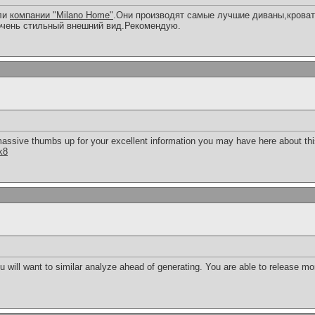
ели
компании "Milano Home"
.Они производят самые лучшие диваны,кроват
очень стильный внешний вид.Рекомендую.
massive thumbs up for your excellent information you may have here about this 
k8
ou will want to similar analyze ahead of generating. You are able to release mor