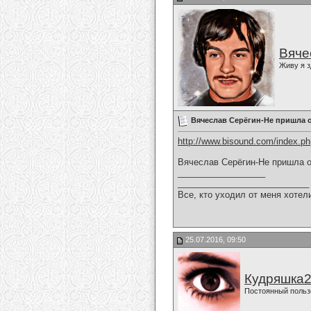
Вяче
Живу я з
Вячеслав Серёгин-Не пришла 
http://www.bisound.com/index.p
Вячеслав Серёгин-Не пришла 
__________________
___________________________
Все, кто уходил от меня хотел
25.07.2016, 09:50
Кудряшка
Постоянный польз