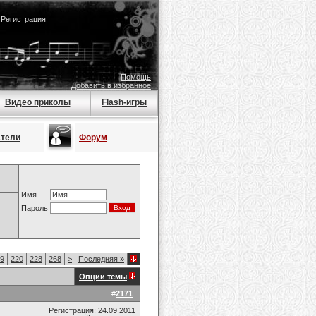
|
Регистрация
Помощь
Добавить в избранное
Видео приколы
Flash-игры
атели
Форум
Имя
Пароль
9
220
228
268
>
Последняя
»
Опции темы
#
2171
Регистрация: 24.09.2011