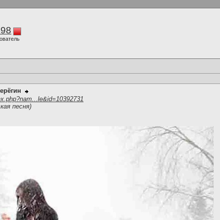
298
ователь
ерёгин
ex.php?nam...le&id=10392731
кая песня)