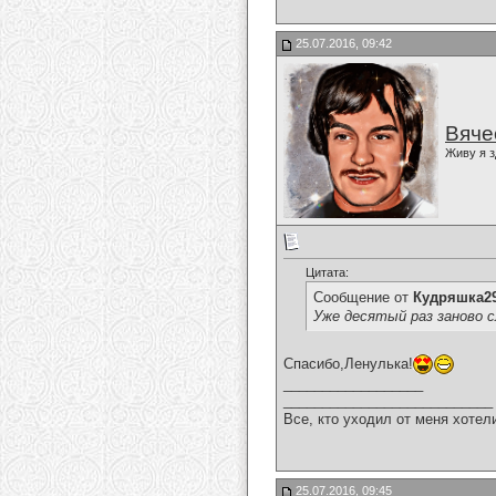
25.07.2016, 09:42
Вяче
Живу я з
Цитата:
Сообщение от
Кудряшка2
Уже десятый раз заново 
Спасибо,Ленулька!
__________________
___________________________
Все, кто уходил от меня хотел
25.07.2016, 09:45