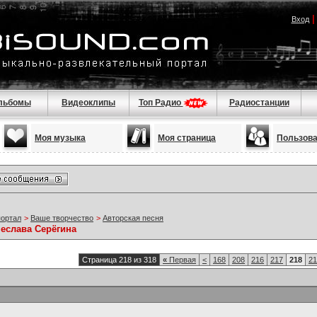
Вход
льбомы
Видеоклипы
Топ Радио
Радиостанции
Моя музыка
Моя страница
Пользов
портал
>
Ваше творчество
>
Авторская песня
чеслава Серёгина
Страница 218 из 318
«
Первая
<
168
208
216
217
218
21