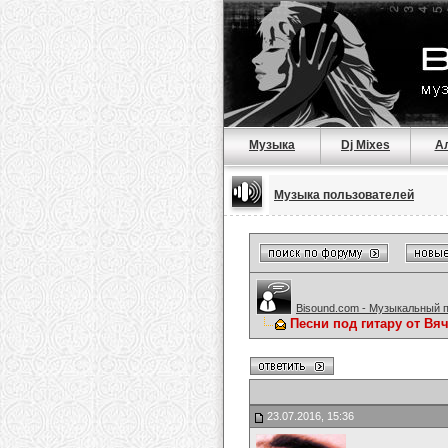
Музыка
Dj Mixes
А
Музыка пользователей
Bisound.com - Музыкальный 
Песни под гитару от Вя
23.07.2016, 15:36