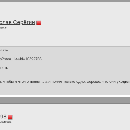
слав Серёгин
десь
опять
hp?nam...le&id=10392766
опять
и, чтобы я что-то понял… а я понял только одно: хорошо, что они уходил
298
ователь