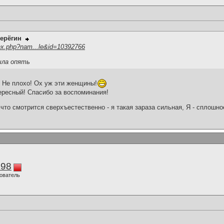
ерёгин
ex.php?nam...le&id=10392766
шла опять
 Не плохо! Ох уж эти женщины!
ересный! Спасибо за воспоминания!
что смотрится сверхъестественно - я такая зараза сильная, Я - сплошн
298
ователь