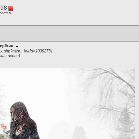
298
ователь
ерёгин
ex.php?nam...le&id=10392731
кая песня)