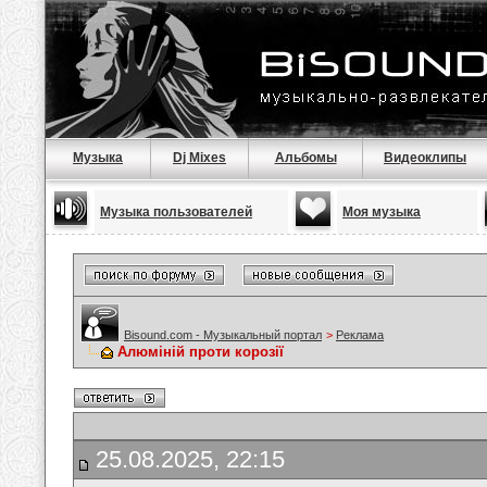
Музыка
Dj Mixes
Альбомы
Видеоклипы
Музыка пользователей
Моя музыка
Bisound.com - Музыкальный портал
>
Реклама
Алюміній проти корозії
25.08.2025, 22:15