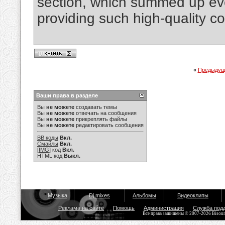
section, which summed up ever
providing such high-quality c
«
Предыдущ
Ваши права в разделе
Вы
не можете
создавать темы
Вы
не можете
отвечать на сообщения
Вы
не можете
прикреплять файлы
Вы
не можете
редактировать сообщения
BB коды
Вкл.
Смайлы
Вкл.
[IMG]
код
Вкл.
HTML код
Выкл.
Музыка
Dj mixes
Альбомы
Видеоклипы
Реклама на сайте
Помощь
Администрация
Служба под
Все права защищены © 2007-2026 Bisou