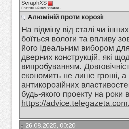
SeraphXS
Постоянный пользователь
Алюміній проти корозії
На відміну від сталі чи інши
боїться вологи та впливу з
його ідеальним вибором для
дверних конструкцій, які щ
випробуванням. Довговічніст
економить не лише гроші, а
антикорозійних властивосте
будь-якого проекту на роки в
https://advice.telegazeta.com.u
26.08.2025, 00:20