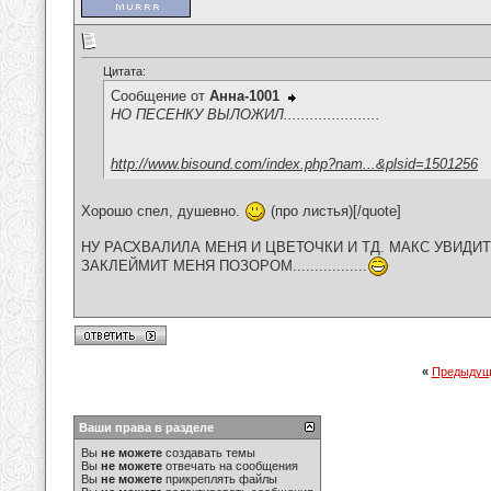
Цитата:
Сообщение от
Анна-1001
НО ПЕСЕНКУ ВЫЛОЖИЛ......................
http://www.bisound.com/index.php?nam...&plsid=1501256
Хорошо спел, душевно.
(про листья)[/quote]
НУ РАСХВАЛИЛА МЕНЯ И ЦВЕТОЧКИ И ТД. МАКС УВИДИ
ЗАКЛЕЙМИТ МЕНЯ ПОЗОРОМ.................
«
Предыдущ
Ваши права в разделе
Вы
не можете
создавать темы
Вы
не можете
отвечать на сообщения
Вы
не можете
прикреплять файлы