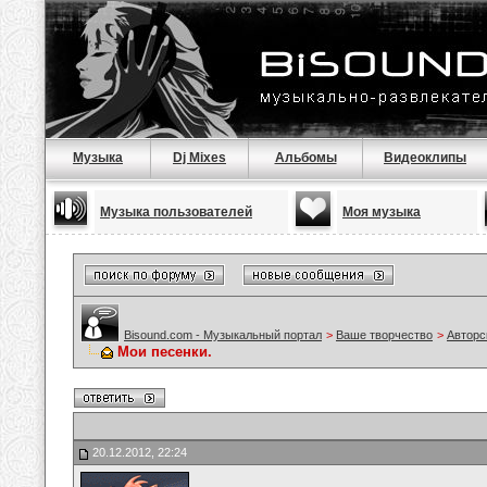
Музыка
Dj Mixes
Альбомы
Видеоклипы
Музыка пользователей
Моя музыка
Bisound.com - Музыкальный портал
>
Ваше творчество
>
Авторс
Мои песенки.
20.12.2012, 22:24