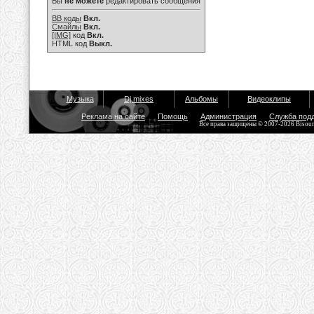
Вы
не можете
редактировать сообщения
BB коды
Вкл.
Смайлы
Вкл.
[IMG]
код
Вкл.
HTML код
Выкл.
Музыка
Dj mixes
Альбомы
Видеоклипы
Реклама на сайте
Помощь
Администрация
Служба под
Все права защищены © 2007-2026 Bisou