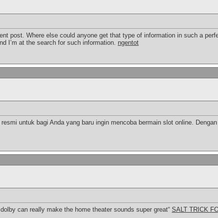
nt post. Where else could anyone get that type of information in such a perfe
d I’m at the search for such information.
ngentot
 resmi untuk bagi Anda yang baru ingin mencoba bermain slot online. Dengan 
 dolby can really make the home theater sounds super great“
SALT TRICK F