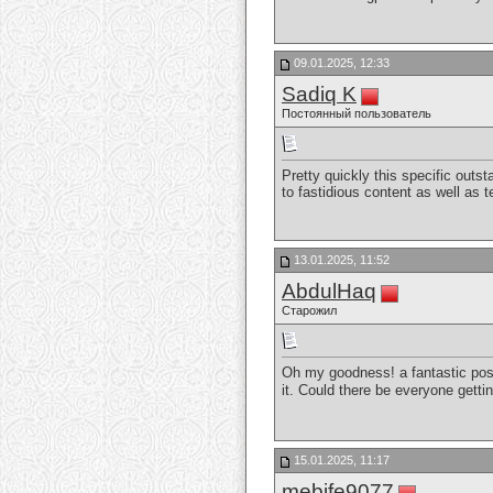
09.01.2025, 12:33
Sadiq K
Постоянный пользователь
Pretty quickly this specific outs
to fastidious content as well as t
13.01.2025, 11:52
AbdulHaq
Старожил
Oh my goodness! a fantastic pos
it. Could there be everyone gett
15.01.2025, 11:17
mebife9077