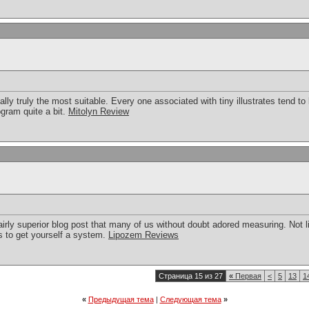
ally truly the most suitable. Every one associated with tiny illustrates tend
rogram quite a bit.
Mitolyn Review
fairly superior blog post that many of us without doubt adored measuring. Not
ts to get yourself a system.
Lipozem Reviews
Страница 15 из 27
«
Первая
<
5
13
1
«
Предыдущая тема
|
Следующая тема
»