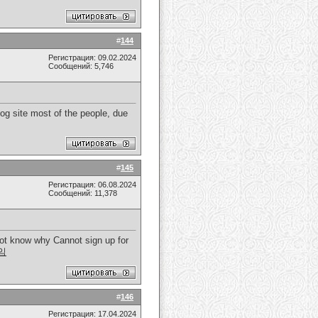
#
144
Регистрация: 09.02.2024
Сообщений: 5,746
log site most of the people, due
#
145
Регистрация: 06.08.2024
Сообщений: 11,378
ot know why Cannot sign up for
임
#
146
Регистрация: 17.04.2024