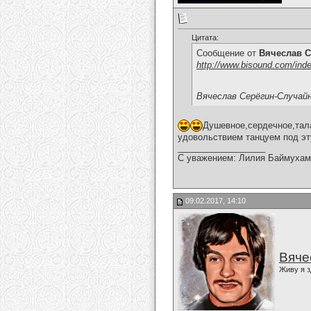
Цитата:
Сообщение от
Вячеслав С
http://www.bisound.com/ind
Вячеслав Серёгин-Случай
Душевное,сердечное,тал
удовольствием танцуем под эт
__________________
С уважением: Лилия Баймухам
09.02.2017, 14:10
Вяче
Живу я з