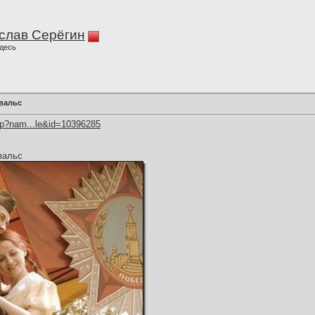
слав Серёгин
десь
вальс
hp?nam...le&id=10396285
вальс