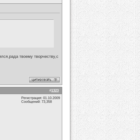
лся,рада твоему творчеству,с
#
1323
Регистрация: 01.10.2009
Сообщений: 73,358