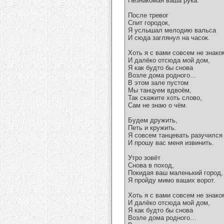
Незнакомая ваша рука.
После тревог
Спит городок,
Я услышал мелодию вальса
И сюда заглянул на часок.
Хоть я с вами совсем не знако
И далёко отсюда мой дом,
Я как будто бы снова
Возле дома родного…
В этом зале пустом
Мы танцуем вдвоём,
Так скажите хоть слово,
Сам не знаю о чём.
Будем дружить,
Петь и кружить.
Я совсем танцевать разучился
И прошу вас меня извинить.
Утро зовёт
Снова в поход,
Покидая ваш маленький город,
Я пройду мимо ваших ворот.
Хоть я с вами совсем не знако
И далёко отсюда мой дом,
Я как будто бы снова
Возле дома родного…