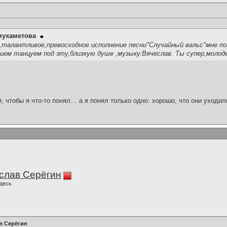
мухаметова
,талантливое,превосходное исполнение песни"Случайный вальс"мне по
ием танцуем под эту,близкую душе ,музыку.Вячеслав. Ты супер,молод
и, чтобы я что-то понял… а я понял только одно: хорошо, что они уходил
слав Серёгин
десь
в Серёгин