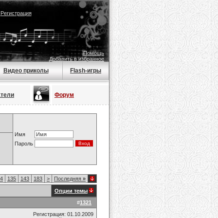
|
Регистрация
Помощь
Добавить в избранное
Видео приколы
Flash-игры
атели
Форум
Имя
Пароль
4
135
143
183
>
Последняя
»
Опции темы
#
1321
Регистрация: 01.10.2009