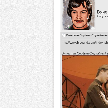
Вяче
Живу я з
Вячеслав Серёгин-Случайный 
http://www.bisound.com/index.p
Вячеслав Серёгин-Случайный 