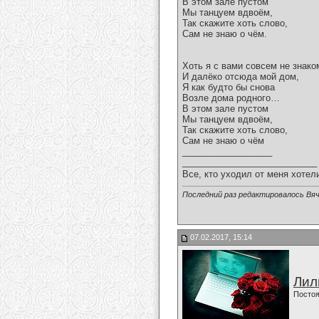
В этом зале пустом
Мы танцуем вдвоём,
Так скажите хоть слово,
Сам не знаю о чём.
Хоть я с вами совсем не знако
И далёко отсюда мой дом,
Я как будто бы снова
Возле дома родного…
В этом зале пустом
Мы танцуем вдвоём,
Так скажите хоть слово,
Сам не знаю о чём
__________________
___________________________
Все, кто уходил от меня хотел
Последний раз редактировалось Вяч
07.02.2017, 15:14
Лил
Постоя