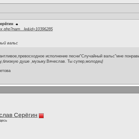
ерёгин
ex.php?nam...le&id=10396285
ный вальс
антливое,превосходное исполнение песни"Случайный вальс"мне понрави
у,близкую душе ,музыку.Вячеслав. Ты супер,молодец!
етова
слав Серёгин
десь