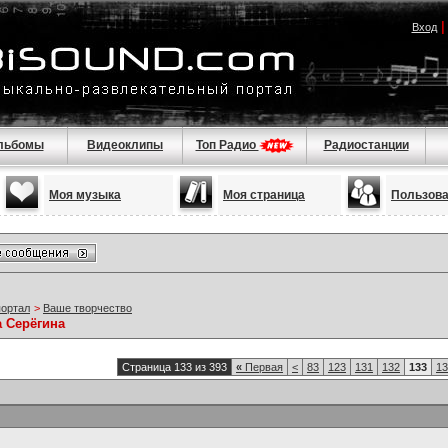
Вход
льбомы
Видеоклипы
Топ Радио
Радиостанции
Моя музыка
Моя страница
Пользов
портал
>
Ваше творчество
а Серёгина
Страница 133 из 393
«
Первая
<
83
123
131
132
133
13