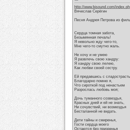
http://www.bisound.com/index.p
Вячеслав Серёгин
Песня Андрея Петрова из филь
Сердца томная забота,
Безымянная печаль!
Я невольно жду чего-то,
Мне чего-то смутно жаль.
Не хочу и не умею
Я развлечь свою хандру:
Я хандру свою лелею,
Как любви своей сестру.
Ей предавшись с сладостраст
Благодарно помню я,
Что сироткой под ненастьем
Разрослась любовь моя;
Дочь туманного созвездья,
Красных дней и ей не знать,
Ни сочувствий, ни возмездья
Бесталанной не видать.
Дети тайны и смиренья,
Гости сердца моего
Остаются без призренья