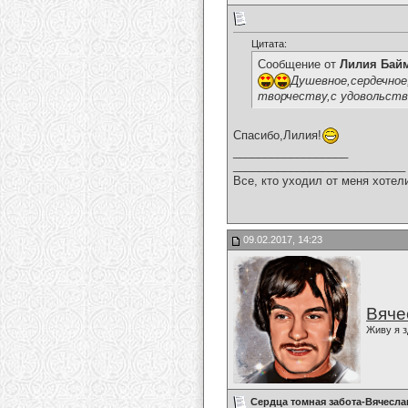
Цитата:
Сообщение от
Лилия Бай
Душевное,сердечное
творчеству,с удовольств
Спасибо,Лилия!
__________________
___________________________
Все, кто уходил от меня хотел
09.02.2017, 14:23
Вяче
Живу я з
Сердца томная забота-Вячесла