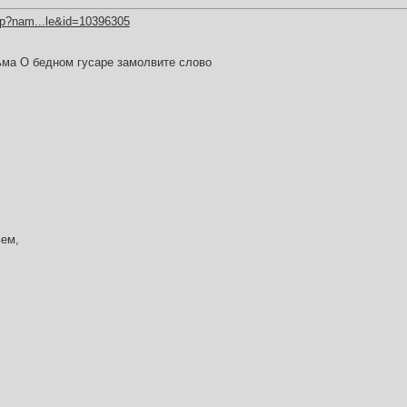
hp?nam...le&id=10396305
ма О бедном гусаре замолвите слово
ьем,