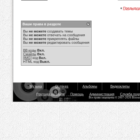
«
Предыдущ
Ваши права в разделе
Вы
не можете
создавать темы
Вы
не можете
отвечать на сообщения
Вы
не можете
прикреплять файлы
Вы
не можете
редактировать сообщения
BB коды
Вкл.
Смайлы
Вкл.
[IMG]
код
Вкл.
HTML код
Выкл.
Музыка
Dj mixes
Альбомы
Видеоклипы
Реклама на сайте
Помощь
Администрация
Служба под
Все права защищены © 2007-2026 Bisou