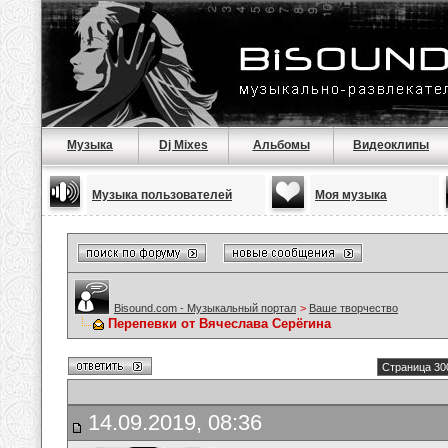
Музыка
Dj Mixes
Альбомы
Видеоклипы
Музыка пользователей
Моя музыка
Bisound.com - Музыкальный портал
>
Ваше творчество
Перепевки от Вячеслава Серёгина
Страница 30
14.09.2019, 08:36