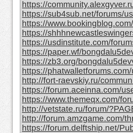
https://community.alexgyver.
https://sub4sub.net/forums/u
https://www.bookingblog.com
https://shhhnewcastleswinger
https://usdinstitute.com/for
https://paper.wf/bongdalu5d
https://zb3.org/bongdalu5de
https://phatwalletforums.com
http://fort-raevskiy.ru/commun
https://forum.aceinna.com/u
https://www.themeqx.com/for
http://vetstate.ru/forum/?
http://forum.amzgame.com/th
https://forum.delftship.net/P