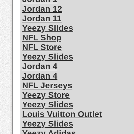
Jordan 12
Jordan 11
Yeezy Slides
NFL Shop
NFL Store
Yeezy Slides
Jordan 4
Jordan 4
NFL Jerseys
Yeezy Store
Yeezy Slides
Louis Vuitton Outlet
Yeezy Slides
Yeezy Adidas