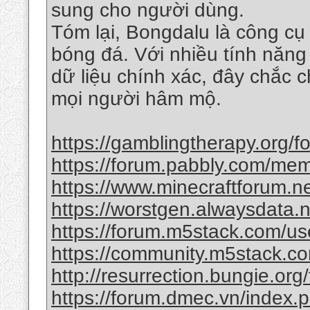
sung cho người dùng.
Tóm lại, Bongdalu là công cụ
bóng đá. Với nhiều tính năng
dữ liệu chính xác, đây chắc 
mọi người hâm mộ.
https://gamblingtherapy.org/
https://forum.pabbly.com/me
https://www.minecraftforum.
https://worstgen.alwaysdata.n
https://forum.m5stack.com/u
https://community.m5stack.c
http://resurrection.bungie.or
https://forum.dmec.vn/index