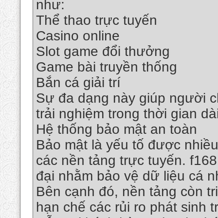
như:
Thể thao trực tuyến
Casino online
Slot game đổi thưởng
Game bài truyền thống
Bắn cá giải trí
Sự đa dạng này giúp người c
trải nghiệm trong thời gian dài
Hệ thống bảo mật an toàn
Bảo mật là yếu tố được nhiề
các nền tảng trực tuyến. f1
đại nhằm bảo vệ dữ liệu cá n
Bên cạnh đó, nền tảng còn t
hạn chế các rủi ro phát sinh 