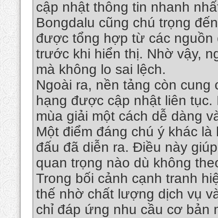
cập nhật thông tin nhanh nhấ
Bongdalu cũng chú trọng đến 
được tổng hợp từ các nguồn đ
trước khi hiển thị. Nhờ vậy,
mà không lo sai lệch.
Ngoài ra, nền tảng còn cung c
hạng được cập nhật liên tục.
mùa giải một cách dễ dàng và 
Một điểm đáng chú ý khác là 
đấu đã diễn ra. Điều này giúp
quan trọng nào dù không theo 
Trong bối cảnh cạnh tranh hi
thế nhờ chất lượng dịch vụ v
chỉ đáp ứng nhu cầu cơ bản m