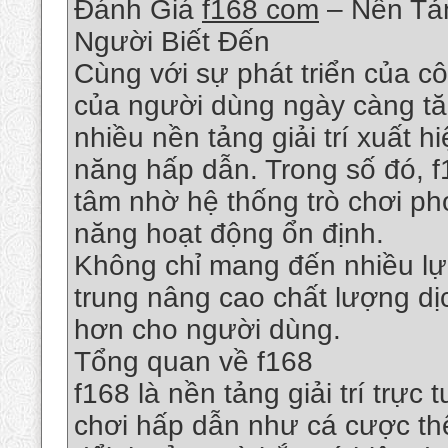
Đánh Giá
f168 com
– Nền Tản
Người Biết Đến
Cùng với sự phát triển của cô
của người dùng ngày càng tăn
nhiều nền tảng giải trí xuất 
năng hấp dẫn. Trong số đó, 
tâm nhờ hệ thống trò chơi ph
năng hoạt động ổn định.
Không chỉ mang đến nhiều lựa
trung nâng cao chất lượng dị
hơn cho người dùng.
Tổng quan về f168
f168 là nền tảng giải trí trực
chơi hấp dẫn như cá cược thể 