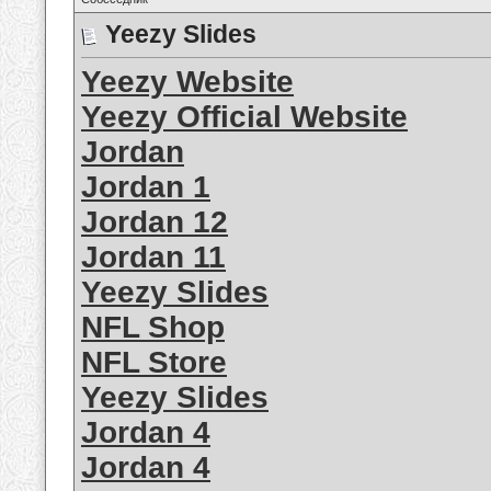
Yeezy Slides
Yeezy Website
Yeezy Official Website
Jordan
Jordan 1
Jordan 12
Jordan 11
Yeezy Slides
NFL Shop
NFL Store
Yeezy Slides
Jordan 4
Jordan 4