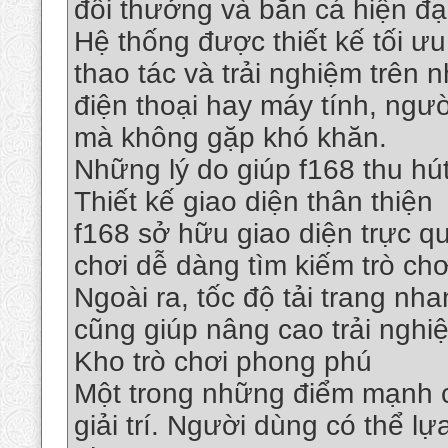
đổi thưởng và bắn cá hiện đạ
Hệ thống được thiết kế tối 
thao tác và trải nghiệm trên 
điện thoại hay máy tính, ngườ
mà không gặp khó khăn.
Những lý do giúp f168 thu hú
Thiết kế giao diện thân thiện
f168 sở hữu giao diện trực q
chơi dễ dàng tìm kiếm trò chơ
Ngoài ra, tốc độ tải trang nh
cũng giúp nâng cao trải nghi
Kho trò chơi phong phú
Một trong những điểm mạnh c
giải trí. Người dùng có thể 