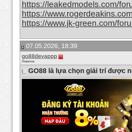
https://leakedmodels.com/fo
https://www.rogerdeakins.com
https://www.jk-green.com/for
07.05.2026, 18:39
go88devappp
Новичок
GO88 là lựa chọn giải trí được 