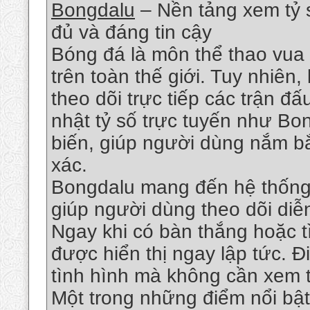
Bongdalu
– Nền tảng xem tỷ 
đủ và đáng tin cậy
Bóng đá là môn thể thao vua
trên toàn thế giới. Tuy nhiên,
theo dõi trực tiếp các trận đấ
nhật tỷ số trực tuyến như Bo
biến, giúp người dùng nắm bắ
xác.
Bongdalu mang đến hệ thống c
giúp người dùng theo dõi diễn
Ngay khi có bàn thắng hoặc t
được hiển thị ngay lập tức. 
tình hình mà không cần xem t
Một trong những điểm nổi bậ