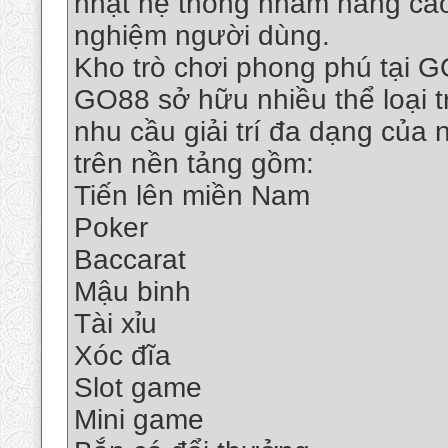
nhật hệ thống nhằm nâng cao c
nghiệm người dùng.
Kho trò chơi phong phú tại 
GO88 sở hữu nhiều thể loại 
nhu cầu giải trí đa dạng của 
trên nền tảng gồm:
Tiến lên miền Nam
Poker
Baccarat
Mậu binh
Tài xỉu
Xóc đĩa
Slot game
Mini game