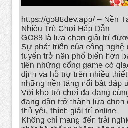
https://go88dev.app/
– Nền Tả
Nhiều Trò Chơi Hấp Dẫn
GO88 là lựa chọn giải trí đư
Sự phát triển của công nghệ đ
tuyến trở nên phổ biến hơn b
tiên những cổng game có giao 
định và hỗ trợ trên nhiều thi
những nền tảng nổi bật đáp 
Với kho trò chơi đa dạng cùn
đang dần trở thành lựa chọn
thủ yêu thích giải trí online.
Không chỉ mang đến trải nghi