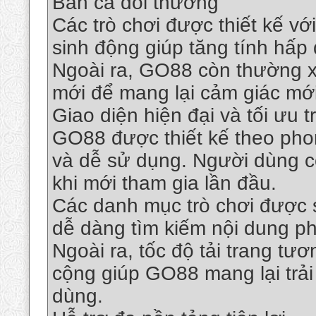
Bắn cá đổi thưởng
Các trò chơi được thiết kế vớ
sinh động giúp tăng tính hấp 
Ngoài ra, GO88 còn thường x
mới để mang lại cảm giác mớ
Giao diện hiện đại và tối ưu t
GO88 được thiết kế theo phon
và dễ sử dụng. Người dùng c
khi mới tham gia lần đầu.
Các danh mục trò chơi được 
dễ dàng tìm kiếm nội dung ph
Ngoài ra, tốc độ tải trang tư
cộng giúp GO88 mang lại trả
dùng.