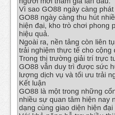
người mới tham gia lần đầu.
Vì sao GO88 ngày càng phát 
GO88 ngày càng thu hút nhiề
hiện đại, kho trò chơi phong
hiệu quả.
Ngoài ra, nền tảng còn liên 
trải nghiệm thực tế cho cộng
Trong thị trường giải trí trực
GO88 vẫn duy trì được sức hú
lượng dịch vụ và tối ưu trải 
Kết luận
GO88 là một trong những cổ
nhiều sự quan tâm hiện nay n
dạng cùng giao diện hiện đại