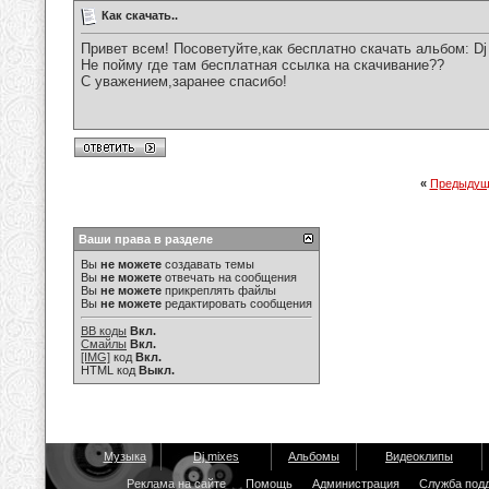
Как скачать..
Привет всем! Посоветуйте,как бесплатно скачать альбом: Dj M
Не пойму где там бесплатная ссылка на скачивание??
С уважением,заранее спасибо!
«
Предыдущ
Ваши права в разделе
Вы
не можете
создавать темы
Вы
не можете
отвечать на сообщения
Вы
не можете
прикреплять файлы
Вы
не можете
редактировать сообщения
BB коды
Вкл.
Смайлы
Вкл.
[IMG]
код
Вкл.
HTML код
Выкл.
Музыка
Dj mixes
Альбомы
Видеоклипы
Реклама на сайте
Помощь
Администрация
Служба под