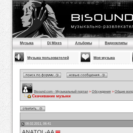
Музыка
Dj Mixes
Альбомы
Видеоклипы
Музыка пользователей
Моя музыка
Bisound.com - Музыкальный портал
>
Обсуждения
>
Общие воп
Скачивание музыки
08.02.2011, 06:41
ANATOL-AA