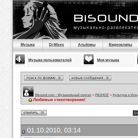
Музыка
Dj Mixes
Альбомы
Видеоклипы
Музыка пользователей
Моя музыка
Bisound.com - Музыкальный портал
>
РАЗНОЕ
>
Культура и Иск
Любимые стихотворения!
Ст
01.10.2010, 03:14