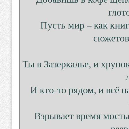
глот
Пусть мир – как книг
сюжетов
Ты в Зазеркалье, и хрупо
И кто-то рядом, и всё н
Взрывает время мосты 
разв