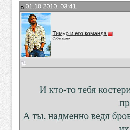
01.10.2010, 03:41
Тимур и его команда
Собеседник
И кто-то тебя костери
пр
А ты, надменно ведя бро
их