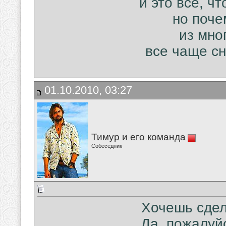
и это все, ч
но поче
из мно
все чаще сн
01.10.2010, 03:27
Тимур и его команда
Собеседник
Хочешь сдел
Да, пожалуйс