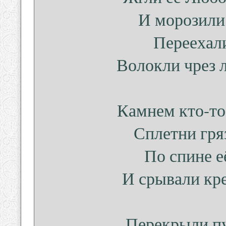
И морозили,
Переехали
Волокли чрез л
Камнем кто-то
Сплетни гря
По спине е
И срывали кре
Перекрыли пу