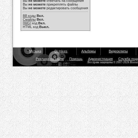
Вы
не можете
отвечать на сообщения
Вы
не можете
прикреплять файлы
Вы
не можете
редактировать сообщения
BB коды
Вкл.
Смайлы
Вкл.
[IMG]
код
Вкл.
HTML код
Выкл.
Музыка
Dj mixes
Альбомы
Видеоклипы
Реклама на сайте
Помощь
Администрация
Служба под
Все права защищены © 2007-2026 Bisou