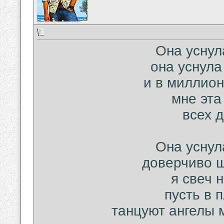
Она уснул
она уснула
и в миллион
мне эта
всех 
Она уснул
доверчиво 
я свеч 
пусть в 
танцуют ангелы 