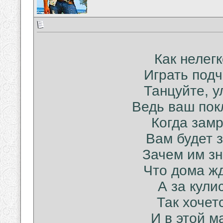
Как нелег
Играть подч
Танцуйте, у
Ведь ваш покл
Когда замр
Вам будет з
Зачем им зн
Что дома жд
А за кули
Так хочет
И в этой м