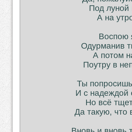
Под луной 
А на утр
Воспою я
Одурманив т
А потом н
Поутру в не
Ты попросишь
И с надеждой 
Но всё тщет
Да такую, что
Вновь и вновь 