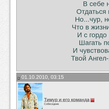
В себе н
Отдаться 
Но...чур, 
Что в жизн
И с гордо
Шагать п
И чувствов
Твой Ангел-
01.10.2010, 03:15
Тимур и его команда
Собеседник