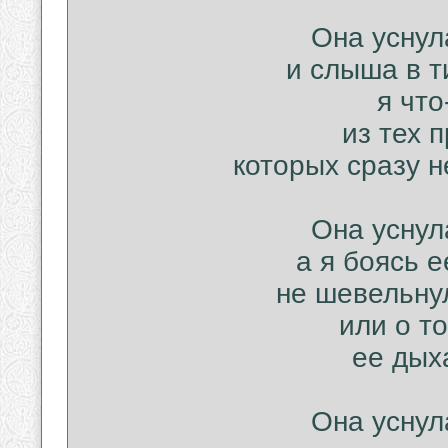
Она уснул
и слыша в т
я что
из тех 
которых сразу н
Она уснул
а я боясь 
не шевельнул
или о то
ее дых
Она уснул