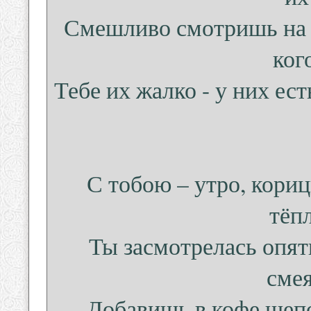
Смешливо смотришь на л
ког
Тебе их жалко - у них ест
С тобою – утро, кори
тёп
Ты засмотрелась опят
смея
Добавишь в кофе щепо