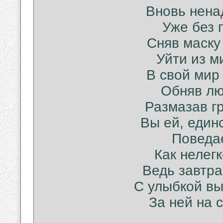
Вновь ненад
Уже без 
Сняв маску
Уйти из м
В свой мир 
Обняв лю
Размазав гр
Вы ей, един
Поведае
Как нелег
Ведь завтра
С улыбкой вы
За ней на 