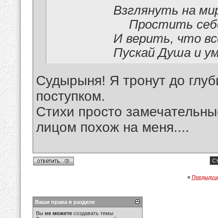
Взглянуть на ми
Простить себе
И верить, что в
Пускай Душа и у
Судырыня! Я тронут до глу
поступком.
Стихи просто замечательные
лицом похож на меня....
Ст
«
Предыдущ
Ваши права в разделе
Вы
не можете
создавать темы