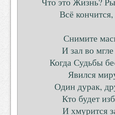
Что это Жизнь? Ры
Всё кончится, 
Снимите маск
И зал во мгле
Когда Судьбы бе
Явился мир
Один дурак, др
Кто будет из
И хмурится з