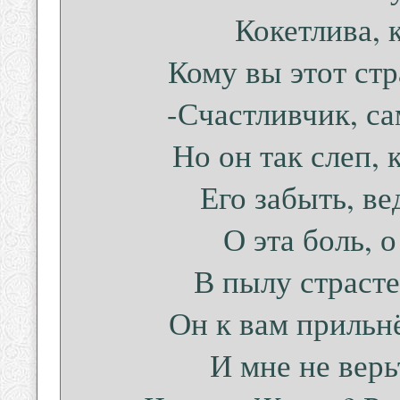
Кокетлива, 
Кому вы этот ст
-Счастливчик, с
Но он так слеп, 
Его забыть, в
О эта боль, 
В пылу страсте
Он к вам прильнё
И мне не верь