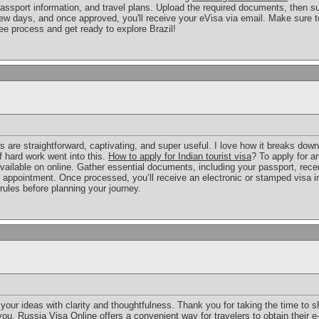
passport information, and travel plans. Upload the required documents, then su
ew days, and once approved, you'll receive your eVisa via email. Make sure to m
ee process and get ready to explore Brazil!
s are straightforward, captivating, and super useful. I love how it breaks dow
f hard work went into this.
How to apply for Indian tourist visa
? To apply for an
vailable on online. Gather essential documents, including your passport, recen
appointment. Once processed, you’ll receive an electronic or stamped visa i
 rules before planning your journey.
your ideas with clarity and thoughtfulness. Thank you for taking the time to 
 you.
Russia Visa Online
offers a convenient way for travelers to obtain their e