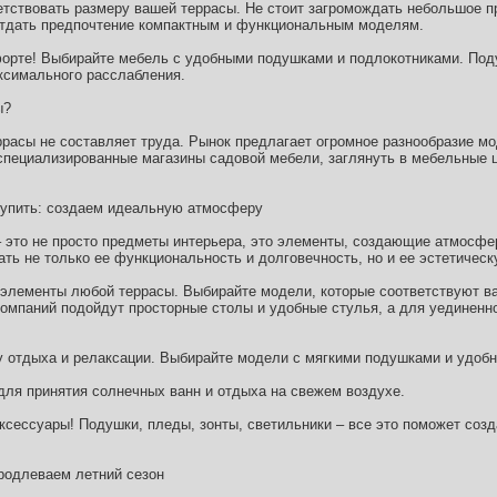
тствовать размеру вашей террасы. Не стоит загромождать небольшое 
отдать предпочтение компактным и функциональным моделям.
орте! Выбирайте мебель с удобными подушками и подлокотниками. Под
ксимального расслабления.
ы?
ррасы не составляет труда. Рынок предлагает огромное разнообразие мо
специализированные магазины садовой мебели, заглянуть в мебельные 
купить: создаем идеальную атмосферу
 это не просто предметы интерьера, это элементы, создающие атмосфе
ать не только ее функциональность и долговечность, но и ее эстетиче
элементы любой террасы. Выбирайте модели, которые соответствуют в
омпаний подойдут просторные столы и удобные стулья, а для уединенн
у отдыха и релаксации. Выбирайте модели с мягкими подушками и удоб
для принятия солнечных ванн и отдыха на свежем воздухе.
аксессуары! Подушки, пледы, зонты, светильники – все это поможет соз
родлеваем летний сезон