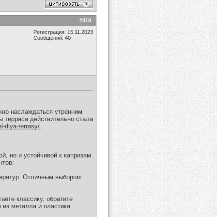
#
318
Регистрация: 15.11.2023
Сообщений: 40
ожно наслаждаться утренним
бы терраса действительно стала
l-dlya-terrasy/
.
й, но и устойчивой к капризам
нтов:
ператур. Отличным выбором
аете классику, обратите
 из металла и пластика.