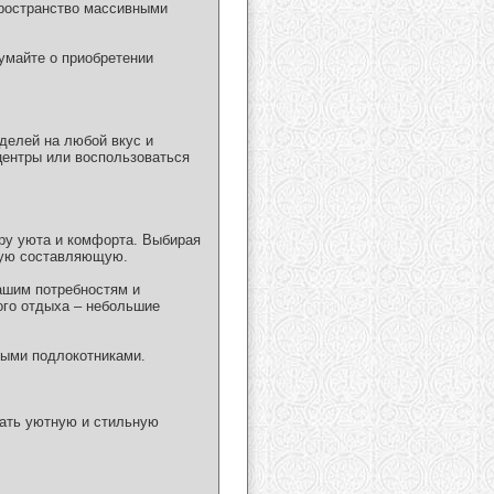
пространство массивными
умайте о приобретении
делей на любой вкус и
центры или воспользоваться
ру уюта и комфорта. Выбирая
скую составляющую.
ашим потребностям и
ого отдыха – небольшие
ными подлокотниками.
дать уютную и стильную