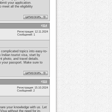
bmit your application.
eet all the eligibility
#
314
Регистрация: 12.11.2024
Сообщений: 1
n complicated topics into easy-to-
 Indian tourist visa, start by
t photo, and travel details.
n your passport. Make sure to
#
315
Регистрация: 15.10.2024
Сообщений: 2
share your knowledge with us. Let
-Visa without the need for in-