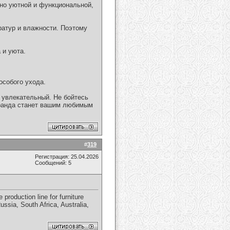
ьно уютной и функциональной,
ратур и влажности. Поэтому
 и уюта.
особого ухода.
и увлекательный. Не бойтесь
еранда станет вашим любимым
#
319
Регистрация: 25.04.2026
Сообщений: 5
 production line for furniture
sia, South Africa, Australia,