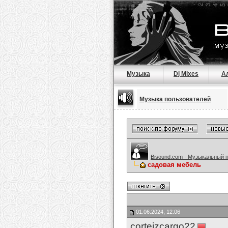
Музыка
Dj Mixes
А
Музыка пользователей
Bisound.com - Музыкальный 
садовая мебель
01.06.2024, 12:06
corteizcargo22