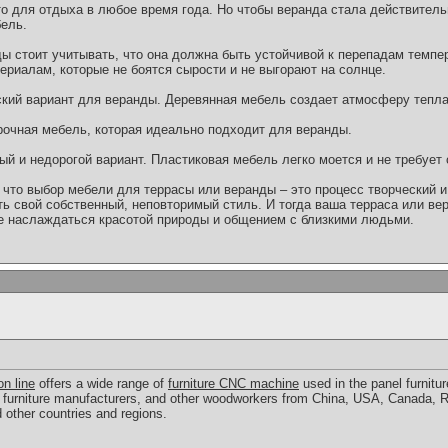
то для отдыха в любое время года. Но чтобы веранда стала действител
ель.
ы стоит учитывать, что она должна быть устойчивой к перепадам темпе
ериалам, которые не боятся сырости и не выгорают на солнце.
кий вариант для веранды. Деревянная мебель создает атмосферу тепла
прочная мебель, которая идеально подходит для веранды.
й и недорогой вариант. Пластиковая мебель легко моется и не требует 
 что выбор мебели для террасы или веранды – это процесс творческий 
ть свой собственный, неповторимый стиль. И тогда ваша терраса или в
е наслаждаться красотой природы и общением с близкими людьми.
on line
offers a wide range of
furniture CNC machine
used in the panel furniture
furniture manufacturers, and other woodworkers from China, USA, Canada, Rus
other countries and regions.