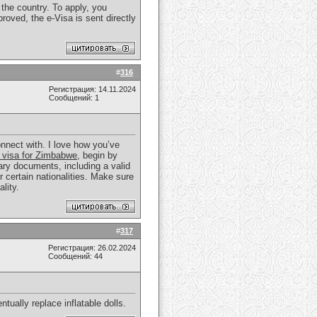
o the country. To apply, you
roved, the e-Visa is sent directly
#
316
Регистрация: 14.11.2024
Сообщений: 1
onnect with. I love how you’ve
a visa for Zimbabwe
, begin by
ary documents, including a valid
r certain nationalities. Make sure
lity.
#
317
Регистрация: 26.02.2024
Сообщений: 44
tually replace inflatable dolls.