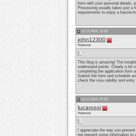
form with your personal details, 
Processing usually takes just a f
requirements to enjoy a hassle-fr
12.11.2024, 13:35
john12300
Новичок
This blog is amazing! The insight
understand points. Clearly a lot o
completing the application form a
Submit the form and schedule an 
check the visa validity and entry
13.11.2024, 07:03
lucarossi
Новичок
I appreciate the way you present 
me present some information to