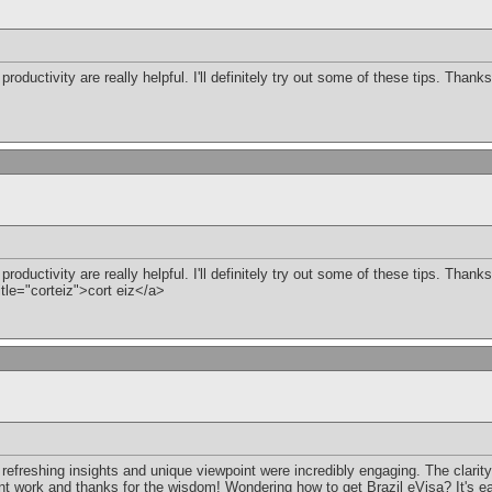
roductivity are really helpful. I'll definitely try out some of these tips. Thanks
roductivity are really helpful. I'll definitely try out some of these tips. Thanks
itle="corteiz">cort eiz</a>
 refreshing insights and unique viewpoint were incredibly engaging. The clarit
ent work and thanks for the wisdom! Wondering
how to get Brazil eVisa
? It's 