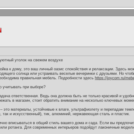
уютный уголок на свежем воздухе
ройка к дому, это ваш личный оазис спокойствия и релаксации. Здесь м
ходящего солнца или устраивать веселые вечеринки с друзьями. Но что
еобходима правильная мебель. Подробности здесь
https://joycom.ru/mebe
о учитывать при выборе?
дача ответственная. Ведь она должна быть не только красивой и удобно
бежать в магазин, стоит обратить внимание на несколько ключевых моме
– это материалы, устойчивые к влаге, ультрафиолету и перепадам тем
й, так и искусственный), тик, алюминий, нержавеющая сталь и пластик.
чно вписываться в общий стиль вашего дома и сада. Если вы предпочит
 или ротанга. Для современных интерьеров подойдут лаконичные модели