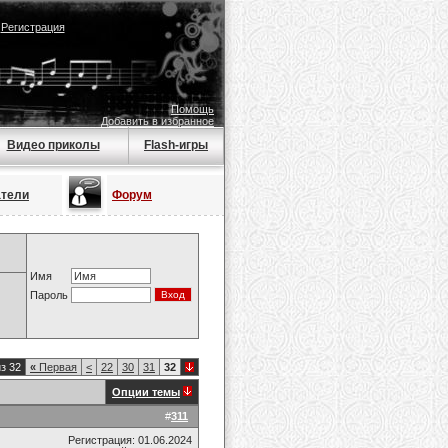
|
Регистрация
Помощь
Добавить в избранное
Видео приколы
Flash-игры
атели
Форум
Имя
Пароль
з 32
«
Первая
<
22
30
31
32
Опции темы
#
311
Регистрация: 01.06.2024