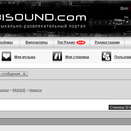
Вход
льбомы
Видеоклипы
Топ Радио
Радиостанции
Моя музыка
Моя страница
Пользов
портал
>
РАЗНОЕ
>
Новости
Страница 32 и