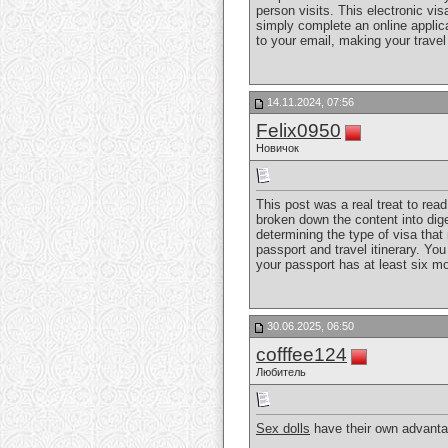
person visits. This electronic vis
simply complete an online applica
to your email, making your travel
14.11.2024, 07:56
Felix0950
Новичок
This post was a real treat to rea
broken down the content into dige
determining the type of visa tha
passport and travel itinerary. You
your passport has at least six mo
30.06.2025, 06:50
cofffee124
Любитель
Sex dolls
have their own advantage