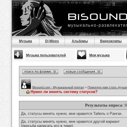
Музыка
Dj Mixes
Альбомы
Видеоклипы
Музыка пользователей
Моя музыка
Bisound.com - Музыкальный портал
>
Помогите нам стать лучше
Нужно ли менять систему статусов?
Результаты опроса
: 
Да, статусы менять нужно, мне нравится Табель о Рангах.
Да, статусы менять нужно, мне нравится другой вариант
(просьба написать его в теме).