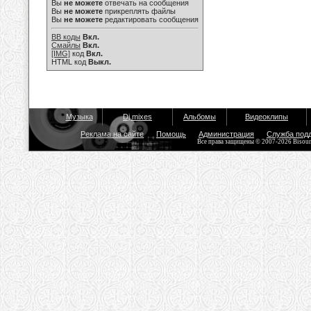
Вы
не можете
отвечать на сообщения
Вы
не можете
прикреплять файлы
Вы
не можете
редактировать сообщения
BB коды
Вкл.
Смайлы
Вкл.
[IMG]
код
Вкл.
HTML код
Выкл.
Музыка
Dj mixes
Альбомы
Видеоклипы
Реклама на сайте
Помощь
Администрация
Служба под
Все права защищены © 2007-2026 Bisou