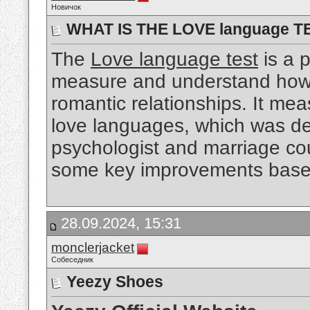
Новичок
WHAT IS THE LOVE language T
The
Love language test
is a p
measure and understand how y
romantic relationships. It mea
love languages, which was de
psychologist and marriage co
some key improvements based 
28.09.2024, 15:31
monclerjacket
Собеседник
Yeezy Shoes