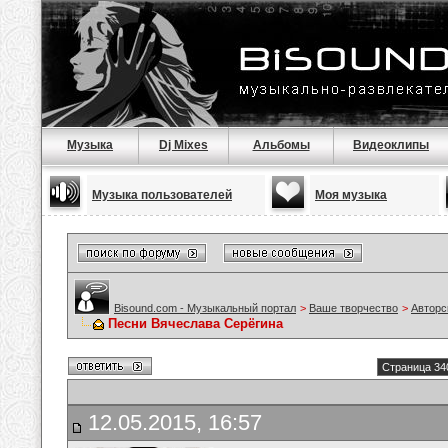
Музыка
Dj Mixes
Альбомы
Видеоклипы
Музыка пользователей
Моя музыка
Bisound.com - Музыкальный портал
>
Ваше творчество
>
Авторс
Песни Вячеслава Серёгина
Страница 34
12.05.2015, 16:57