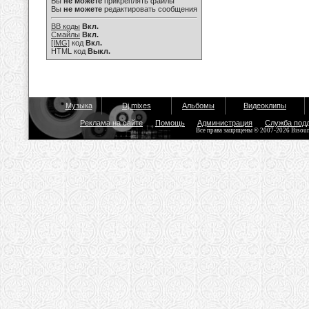
Вы
не можете
прикреплять файлы
Вы
не можете
редактировать сообщения
BB коды
Вкл.
Смайлы
Вкл.
[IMG]
код
Вкл.
HTML код
Выкл.
Музыка
Dj mixes
Альбомы
Видеоклипы
Реклама на сайте
Помощь
Администрация
Служба под
Все права защищены © 2007-2026 Bisou