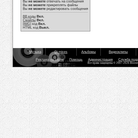
Вы
не можете
отвечать на сообщения
Вы
не можете
прикреплять файлы
Вы
не можете
редактировать сообщения
BB коды
Вкл.
Смайлы
Вкл.
[IMG]
код
Вкл.
HTML код
Выкл.
Музыка
Dj mixes
Альбомы
Видеоклипы
Реклама на сайте
Помощь
Администрация
Служба под
Все права защищены © 2007-2026 Bisou