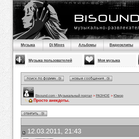
Музыка
Dj Mixes
Альбомы
Видеоклипы
Музыка пользователей
Моя музыка
Bisound.com - Музыкальный портал
>
РАЗНОЕ
>
Юмор
Просто анекдоты.
12.03.2011, 21:43