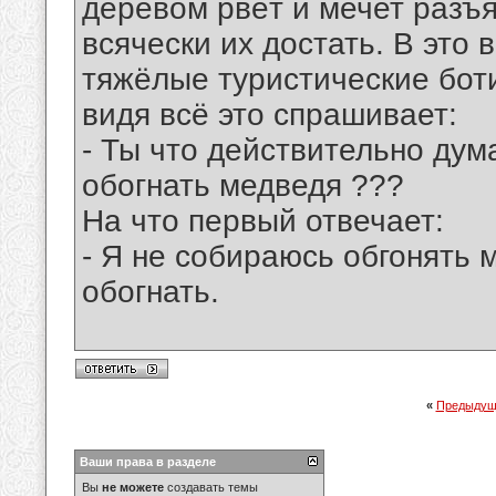
деревом рвёт и мечет разъ
всячески их достать. В это 
тяжёлые туристические боти
видя всё это спрашивает:
- Ты что действительно дум
обогнать медведя ???
На что первый отвечает:
- Я не собираюсь обгонять 
обогнать.
«
Предыдущ
Ваши права в разделе
Вы
не можете
создавать темы