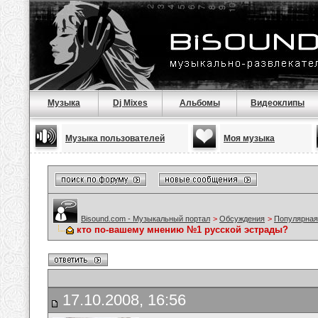
Музыка
Dj Mixes
Альбомы
Видеоклипы
Музыка пользователей
Моя музыка
Bisound.com - Музыкальный портал
>
Обсуждения
>
Популярная
кто по-вашему мнению №1 русской эстрады?
17.10.2008, 16:56