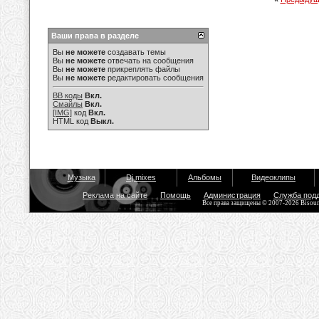
Ваши права в разделе
Вы
не можете
создавать темы
Вы
не можете
отвечать на сообщения
Вы
не можете
прикреплять файлы
Вы
не можете
редактировать сообщения
BB коды
Вкл.
Смайлы
Вкл.
[IMG]
код
Вкл.
HTML код
Выкл.
Музыка
Dj mixes
Альбомы
Видеоклипы
Реклама на сайте
Помощь
Администрация
Служба под
Все права защищены © 2007-2026 Bisou