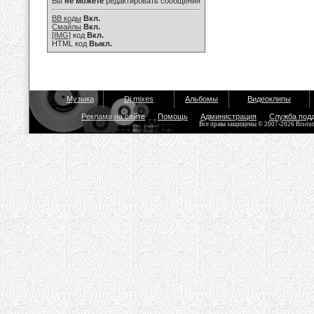
Вы
не можете
редактировать сообщения
BB коды
Вкл.
Смайлы
Вкл.
[IMG]
код
Вкл.
HTML код
Выкл.
Музыка
Dj mixes
Альбомы
Видеоклипы
Реклама на сайте
Помощь
Администрация
Служба под
Все права защищены © 2007-2026 Bisou