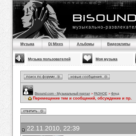
Музыка
Dj Mixes
Альбомы
Видеоклипы
Музыка пользователей
Моя музыка
Bisound.com - Музыкальный портал
>
РАЗНОЕ
>
Флуд
Перемещение тем и сообщений, обсуждение и пр.
22.11.2010, 22:39