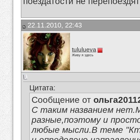
поездатости не перепоездят
22.11.2010, 22:43
tululueva
Живу я здесь
Цитата:
Сообщение от
ольга2011
С таким названием нет.
разные,поэтому и прост
любые мысли.В теме "Кт
и определено,направлени