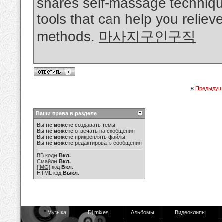
shares self-massage techniq
tools that can help you relie
methods.
마사지구인구직
«
Предыдущ
Ваши права в разделе
Вы
не можете
создавать темы
Вы
не можете
отвечать на сообщения
Вы
не можете
прикреплять файлы
Вы
не можете
редактировать сообщения
BB коды
Вкл.
Смайлы
Вкл.
[IMG]
код
Вкл.
HTML код
Выкл.
Музыка
Dj mixes
Альбомы
Видеоклипы