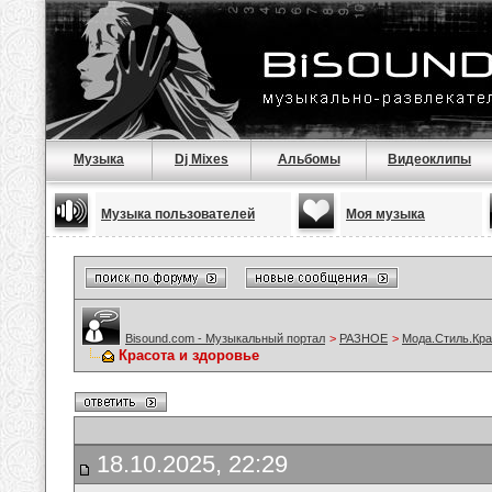
Музыка
Dj Mixes
Альбомы
Видеоклипы
Музыка пользователей
Моя музыка
Bisound.com - Музыкальный портал
>
РАЗНОЕ
>
Мода.Стиль.Кра
Красота и здоровье
18.10.2025, 22:29