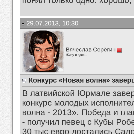
понял только одно: хорошо,
29.07.2013, 10:30
Вячеслав Серёгин
Живу я здесь
Конкурс «Новая волна» заве
В латвийской Юрмале заве
конкурс молодых исполните
волна - 2013». Победа и гл
- получил певец с Кубы Роб
30 тыс евро достались Сало