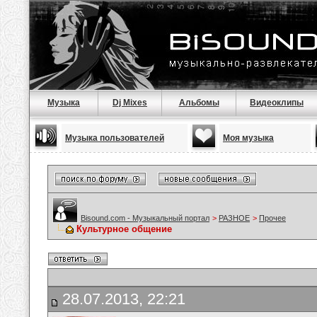
Музыка
Dj Mixes
Альбомы
Видеоклипы
Музыка пользователей
Моя музыка
Bisound.com - Музыкальный портал
>
РАЗНОЕ
>
Прочее
Культурное общение
28.07.2013, 22:21