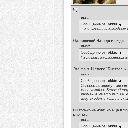
Цитата:
Сообщение от
lokkis
...а у женщины выходных 
Однозначно! Никогда и нигде.
Цитата:
Сообщение от
lokkis
Из личных наблюдений,я 
Это факт. И слова "Быстрее бы
Цитата:
Сообщение от
lokkis
Сегодня по моему Танюшк
жене какой он Великий т
внимание на это нытьё, в
избу входим и коня на ска
Ни только не ноет, но ещё и х
мне чаю"
Цитата:
Сообщение от
lokkis