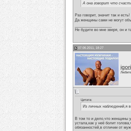
А она говорит что счастл
Раз говорит, значит так и есть!
Да женщины сами не могут об
__________________
Не будите во мне зверя, он и т
07.06.2011, 18:27
igor
Любит
Цитата:
Из личных наблюдений,я в
В том то и дело,что женщины у
устала,как у неё болит голова
обязанностей,в отличии от муж