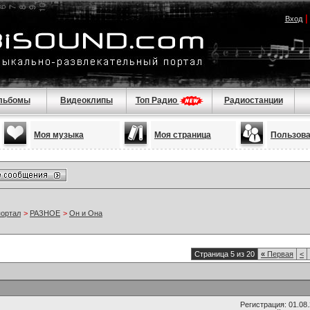
Вход
льбомы
Видеоклипы
Топ Радио
Радиостанции
Моя музыка
Моя страница
Пользов
портал
>
РАЗНОЕ
>
Он и Она
Страница 5 из 20
«
Первая
<
Регистрация: 01.08