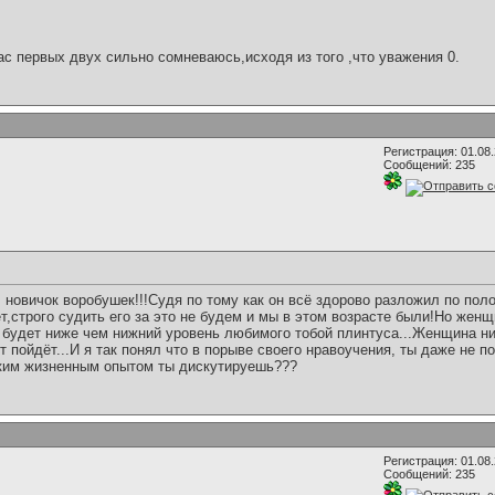
ас первых двух сильно сомневаюсь,исходя из того ,что уважения 0.
Регистрация: 01.08
Сообщений: 235
л новичок воробушек!!!Судя по тому как он всё здорово разложил по пол
т,строго судить его за это не будем и мы в этом возрасте были!Но женщ
ах будет ниже чем нижний уровень любимого тобой плинтуса...Женщина н
т пойдёт...И я так понял что в порыве своего нравоучения, ты даже не п
аким жизненным опытом ты дискутируешь???
Регистрация: 01.08
Сообщений: 235