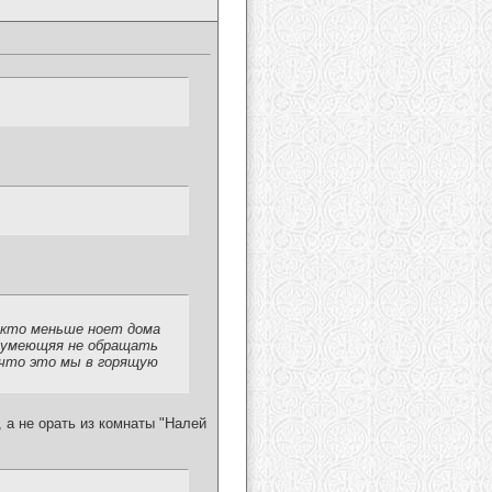
 кто меньше ноет дома
а умеющяя не обращать
я что это мы в горящую
, а не орать из комнаты "Налей