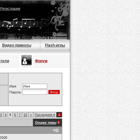
|
Регистрация
Помощь
Добавить в избранное
Видео приколы
Flash-игры
атели
Форум
Имя
Пароль
3
4
5
6
7
15
>
Последняя
»
Опции темы
#
41
.2008