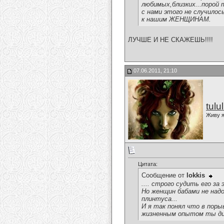
любимых,близких...порой 
с нами этого не случилос
к нашим ЖЕНЩИНАМ.
ЛУЧШЕ И НЕ СКАЖЕШЬ!!!!
07.06.2011, 21:10
tulu
Живу я
Цитата:
Сообщение от
lokkis
.... строго судить его за
Но женщин бабами не надо
плинтуса...
И я так понял что в поры
жизненным опытом ты д