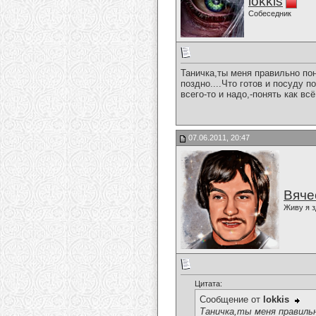
lokkis
Собеседник
Таничка,ты меня правильно по
поздно....Что готов и посуду п
всего-то и надо,-понять как 
07.06.2011, 20:47
Вяче
Живу я з
Цитата:
Сообщение от
lokkis
Таничка,ты меня правиль