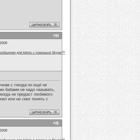
#
44
.2008
очкам с гнезда он ещё не
ин бабами не надо называть,
икогда не предаст любимого
онял или не смог понять с
#
45
.2008