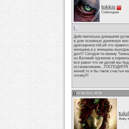
lokkis
Собеседник
Действительно домашняя рутина
в дом основную денежную масс
драгоценностей,ей это нравится
женщина,а у женщины выходны
дел!!! Сегодня по моему Танюш
он Великий труженик и кормил
все равно что ни делай мы буд
останавливаем...ГОСПОДИ!!!Я 
женой,то я бы такое счастья к
логику!!!
07.06.2011, 05:59
tulu
Живу я