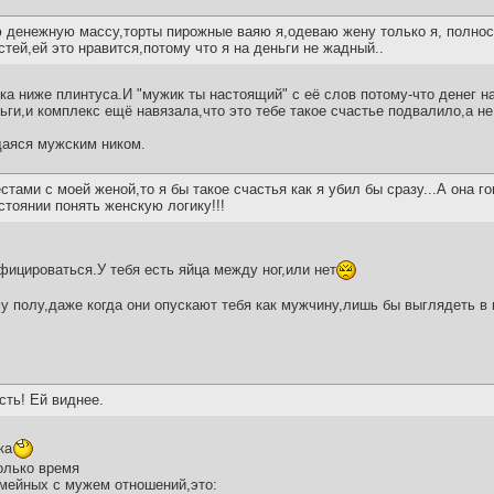
 денежную массу,торты пирожные ваяю я,одеваю жену только я, полнос
ей,ей это нравится,потому что я на деньги не жадный..
а ниже плинтуса.И "мужик ты настоящий" с её слов потому-что денег на
ньги,и комплекс ещё навязала,что это тебе такое счастье подвалило,а не
щаяся мужским ником.
тами с моей женой,то я бы такое счастья как я убил бы сразу...А она го
стоянии понять женскую логику!!!
фицироваться.У тебя есть яйца между ног,или нет
у полу,даже когда они опускают тебя как мужчину,лишь бы выглядеть в 
есть! Ей виднее.
ка
олько время
емейных с мужем отношений,это: