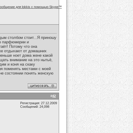
дым столбом стоит...Я приношу
до парфюмерии и
таёт! Потому что она
же отдыхают от домашних
 меньше ноет дома жене какой
щать внимание на это нытьё,
дим и коня на скаку
ня поменять местами с моей
г не состоянии понять женскую
#
42
Регистрация: 27.12.2009
Сообщений: 24,098