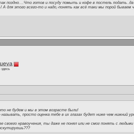
так поздно....Что готов и посуду помыть и кофе в постель подать..да
ь! А для этого всего-то и надо,-понять как всё таки мы порой бываем
lueva
 здесь
 это не будем и мы в этом возрасте были!
 называть, просто оценка тебе в их глазах будет ниже чем нижний у
ве своего нравоучения, ты даже не понял или не смог понять с людьми 
искутируешь???