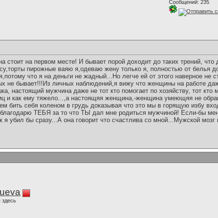
Сообщений: 235
 стоит на первом месте! И бывает порой доходит до таких трений, что 
у,торты пирожные ваяю я,одеваю жену только я, полностью от белья 
,потому что я на деньги не жадный...Но легче ей от этого наверное не с
х не бывает!!!Из личных наблюдений,я вижу что женщины на работе да
ка, настоящий мужчина даже не тот кто помогает по хозяйству, тот кто
иц и как ему тяжело...,а настоящяя женщина,-женщина умеющяя не обра
ем бить себя коленом в грудь доказывая что это мы в горящую избу вхо
благодарю ТЕБЯ за то что ТЫ дал мне родиться мужчиной! Если-бы ме
ак я убил бы сразу...А она говорит что счастлива со мной...Мужской моз
lueva
 здесь