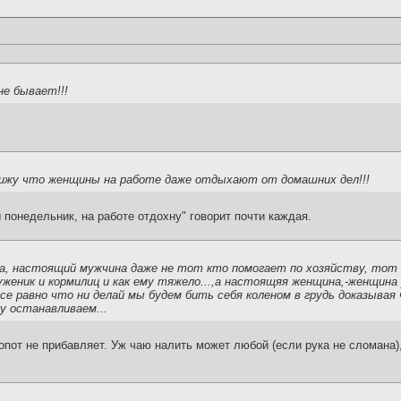
не бывает!!!
вижу что женщины на работе даже отдыхают от домашних дел!!!
 понедельник, на работе отдохну" говорит почти каждая.
а, настоящий мужчина даже не тот кто помогает по хозяйству, тот
руженик и кормилиц и как ему тяжело...,а настоящяя женщина,-женщин
се равно что ни делай мы будем бить себя коленом в грудь доказыва
ку останавливаем...
лопот не прибавляет. Уж чаю налить может любой (если рука не сломана)