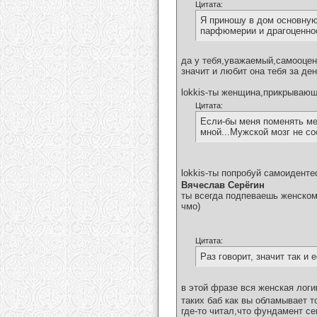
Цитата:
Я приношу в дом основную
парфюмерии и драгоценност
да у тебя,уважаемый,самооценк
значит и любит она тебя за де
lokkis-ты женщина,прикрываю
Цитата:
Если-бы меня поменять мес
мной...Мужской мозг не со
lokkis-ты попробуй самоиденте
Вячеслав Серёгин
ты всегда подпеваешь женском
чмо)
Цитата:
Раз говорит, значит так и 
в этой фразе вся женская логи
таких баб как вы обламывает т
где-то читал,что фундамент с