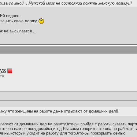
ива со мной... Мужской мозг не состоянии понять женскую логику!!!
 Ей виднее.
ъяснить свою логику
ак не высыпается...
iys
ель
ижу что женщины на работе даже отдыхают от домашних дел!!!
бегают от домашних дел на работу,что-бы прийдя с работы сказать партн
,что она вам не посудомойка,и т.д.Вы сами говорите,что она не работать
чины,который уходит на работу для того,что-бы прокормить семью.