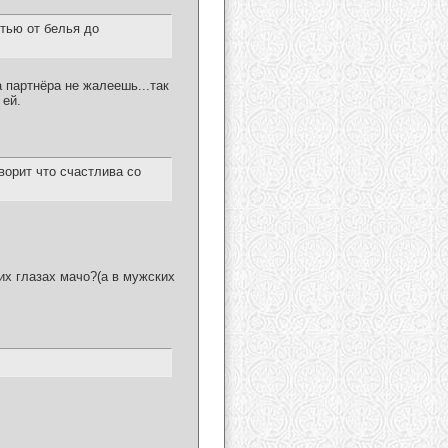
тью от белья до
 партнёра не жалеешь...так
 ей.
ворит что счастлива со
их глазах мачо?(а в мужских