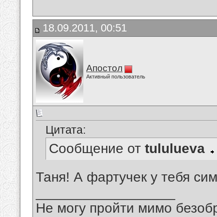
18.09.2011, 00:51
Апостол
Активный пользователь
Цитата:
Сообщение от
tululueva
Таня! А фартучек у тебя си
__________________
Не могу пройти мимо безобр