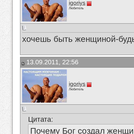
igoriys
Любитель
хочешь быть женщиной-буд
13.09.2011, 22:56
igoriys
Любитель
Цитата:
Почему Бог создал женщи