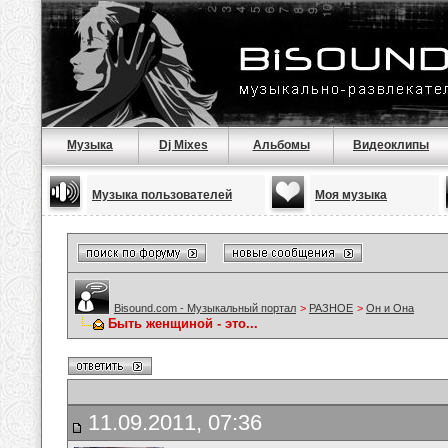
Музыка
Dj Mixes
Альбомы
Видеоклипы
Музыка пользователей
Моя музыка
Bisound.com - Музыкальный портал
>
РАЗНОЕ
>
Он и Она
Быть женщиной - это...
11.09.2011, 07:36