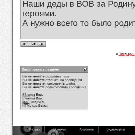
Наши деды в ВОВ за Родину
героями.
А нужно всего то было роди
«
Предыдущ
Ваши права в разделе
Вы
не можете
создавать темы
Вы
не можете
отвечать на сообщения
Вы
не можете
прикреплять файлы
Вы
не можете
редактировать сообщения
BB коды
Вкл.
Смайлы
Вкл.
[IMG]
код
Вкл.
HTML код
Выкл.
Музыка
Dj mixes
Альбомы
Видеоклипы