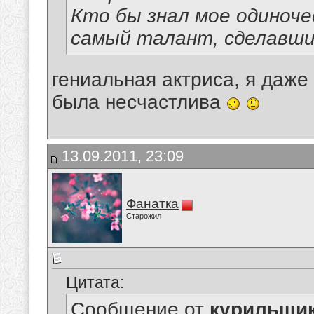
Кто бы знал мое одиноче
самый талант, сделавши
гениальная актриса, я даже 
была несчастлива
13.09.2011, 23:09
Фанатка
Старожил
Цитата:
Сообщение от
курильщи