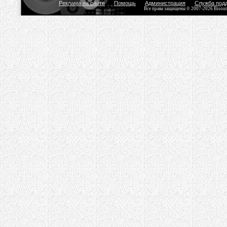
Реклама на сайте
Помощь
Администрация
Служба под
Все права защищены © 2007-2026 Bisou