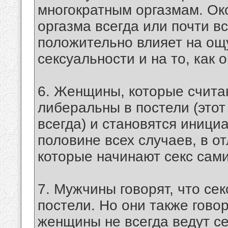
многократным оргазмам. Ок
оргазма всегда или почти в
положительно влияет на о
сексуальности и на то, как 
6. Женщины, которые счита
либеральны в постели (это
всегда) и становятся иници
половине всех случаев, в о
которые начинают секс сами
7. Мужчины говорят, что с
постели. Но они также гово
женщины не всегда ведут се