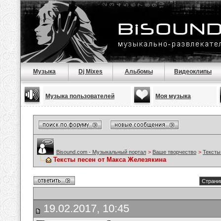
Музыка
Dj Mixes
Альбомы
Видеоклипы
Музыка пользователей
Моя музыка
Bisound.com - Музыкальный портал
>
Ваше творчество
>
Тексты
Тексты песен от Макса Железякина
Страниц
19.02.2017, 10:45