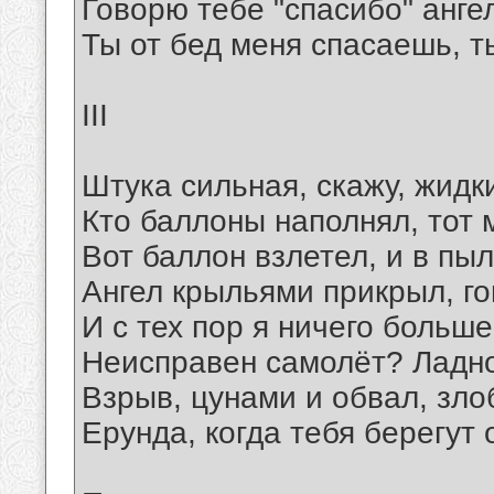
Говорю тебе "спасибо" анге
Ты от бед меня спасаешь, т
III
Штука сильная, скажу, жидк
Кто баллоны наполнял, тот 
Вот баллон взлетел, и в пы
Ангел крыльями прикрыл, го
И с тех пор я ничего больше
Неисправен самолёт? Ладно,
Взрыв, цунами и обвал, зло
Ерунда, когда тебя берегут 