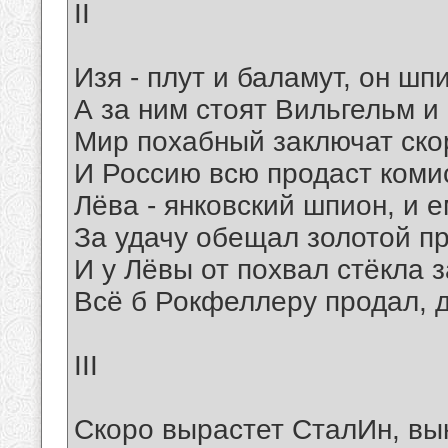
II
Изя - плут и баламут, он шп
А за ним стоят Вильгельм и
Мир похабный заключат скор
И Россию всю продаст коми
Лёва - янковский шпион, и 
За удачу обещал золотой п
И у Лёвы от похвал стёкла 
Всё б Рокфеллеру продал, 
III
Скоро вырастет СталИн, вы