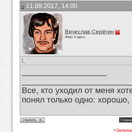
11.09.2017, 14:00
Вячеслав Серёгин
Живу я здесь
__________________
_______________________
Все, кто уходил от меня хот
понял только одно: хорошо,
Страниц
«
Предыдущ