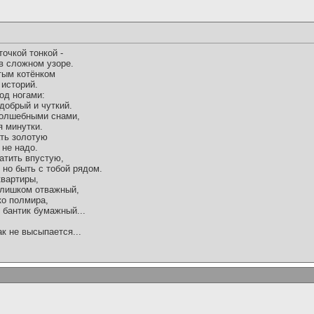
очкой тонкой -
в сложном узоре.
тым котёнком
 историй.
од ногами:
добрый и чуткий.
 волшебными снами,
я минутки.
ть золотую
 не надо.
атить впустую,
, но быть с тобой рядом.
квартиры,
слишком отважный,
ко полмира,
 бантик бумажный...
ак не высыпается...