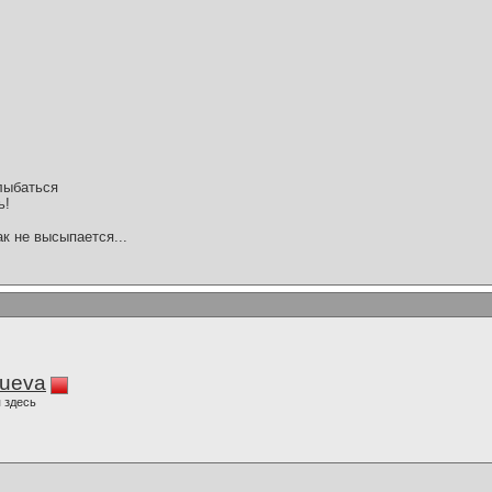
,
улыбаться
ь!
ак не высыпается...
lueva
 здесь