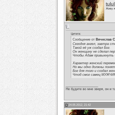
tulu
Живу я
Цитата:
Сообщение от
Вячеслав С
Сегодня ангел, завтра ст
Такой её уж создал Бог.
Он женщину не сделал пер
Чтобы Адам привыкнуть 
Характер женский переме
Но мы одно должны понят
Бог для того и создал же
Чтоб смог самец МУЖЧИ
__________________
Не будите во мне зверя, он и т
24.05.2012, 21:42