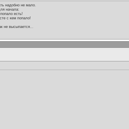
ть надобно не мало.
ля начала:
 попало есть!
сте с кем попало!
ак не высыпается...