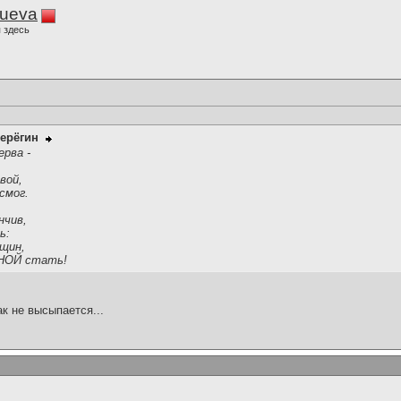
lueva
 здесь
ерёгин
ерва -
вой,
смог.
нчив,
ь:
нщин,
НОЙ стать!
ак не высыпается...