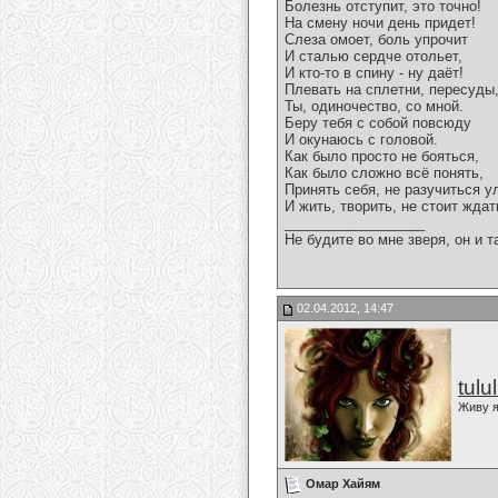
Болезнь отступит, это точно!
На смену ночи день придет!
Слеза омоет, боль упрочит
И сталью сердче отольет,
И кто-то в спину - ну даёт!
Плевать на сплетни, пересуды
Ты, одиночество, со мной.
Беру тебя с собой повсюду
И окунаюсь с головой.
Как было просто не бояться,
Как было сложно всё понять,
Принять себя, не разучиться 
И жить, творить, не стоит ждат
__________________
Не будите во мне зверя, он и т
02.04.2012, 14:47
tulu
Живу я
Омар Хайям