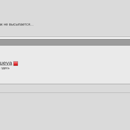
ак не высыпается...
lueva
 здесь