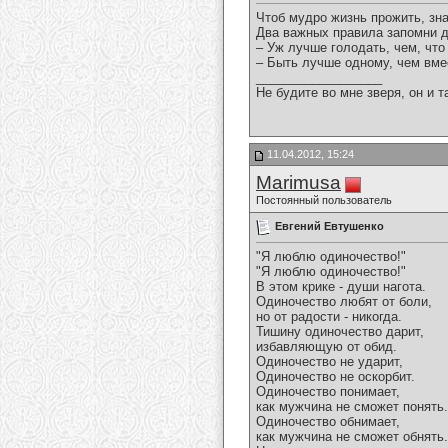
Чтоб мудро жизнь прожить, зна
Два важных правила запомни д
– Уж лучше голодать, чем, что
– Быть лучше одному, чем вме
__________________
Не будите во мне зверя, он и т
11.04.2012, 15:24
Marimusa
Постоянный пользователь
Евгений Евтушенко
"Я люблю одиночество!"
"Я люблю одиночество!"
В этом крике - души нагота.
Одиночество любят от боли,
но от радости - никогда.
Тишину одиночество дарит,
избавляющую от обид.
Одиночество не ударит,
Одиночество не оскорбит.
Одиночество понимает,
как мужчина не сможет понять.
Одиночество обнимает,
как мужчина не сможет обнять.