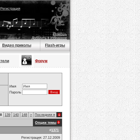
|
Регистрация
Помощь
Добавить в избранное
Видео приколы
Flash-игры
атели
Форум
Имя
Пароль
8
139
140
148
>
Последняя
»
Опции темы
#
1371
Регистрация: 27.12.2009