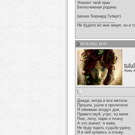
Упокоит твой прах
Белоснежная родина.
(монах Бернард Губерт)
__________________
Не будите во мне зверя, он и т
02.04.2012, 14:47
tulu
Живу я
Дожди, ветра и все метели
Прошли, ушли и пролетели.
Я обнимаю воздух дня,
Приветствуй, утро, ты меня.
Пою, лечу, парю и плачу,
А это значит: я живу.
Не буду ждать судьбу-удачу,
Я в ней купаюсь и плыву.