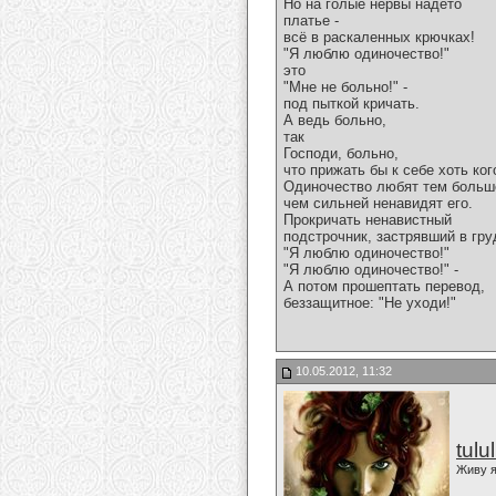
Но на голые нервы надето
платье -
всё в раскаленных крючках!
"Я люблю одиночество!"
это
"Мне не больно!" -
под пыткой кричать.
А ведь больно,
так
Господи, больно,
что прижать бы к себе хоть ког
Одиночество любят тем больш
чем сильней ненавидят его.
Прокричать ненавистный
подстрочник, застрявший в гру
"Я люблю одиночество!"
"Я люблю одиночество!" -
А потом прошептать перевод,
беззащитное: "Не уходи!"
10.05.2012, 11:32
tulu
Живу я