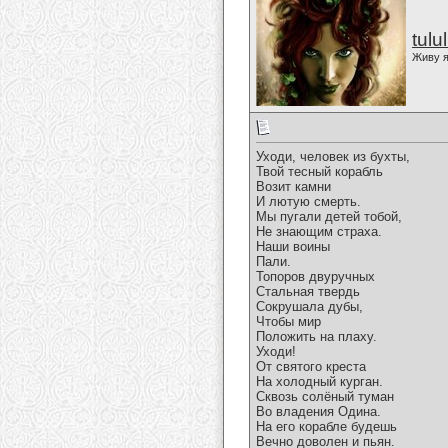
tulu
Живу я
Уходи, человек из бухты,
Твой тесный корабль
Возит камни
И лютую смерть.
Мы пугали детей тобой,
Не знающим страха.
Наши воины
Пали.
Топоров двуручных
Стальная твердь
Сокрушала дубы,
Чтобы мир
Положить на плаху.
Уходи!
От святого креста
На холодный курган.
Сквозь солёный туман
Во владения Одина.
На его корабле будешь
Вечно доволен и пьян.