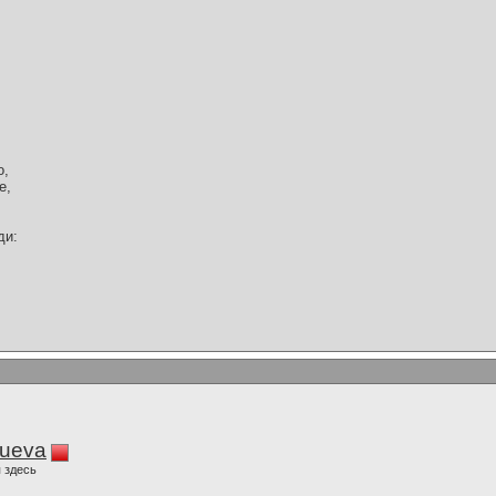
о,
е,
ди:
lueva
 здесь