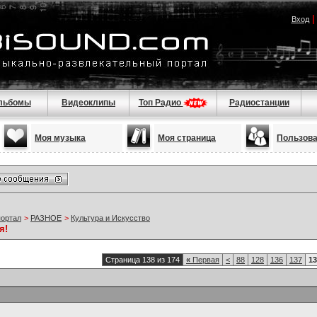
Вход
льбомы
Видеоклипы
Топ Радио
Радиостанции
Моя музыка
Моя страница
Пользов
портал
>
РАЗНОЕ
>
Культура и Искусство
я!
Страница 138 из 174
«
Первая
<
88
128
136
137
13