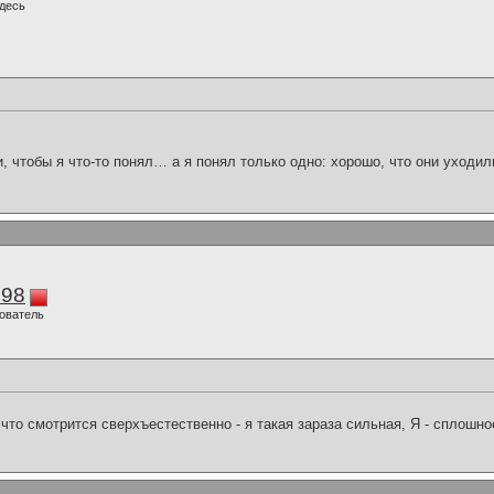
десь
и, чтобы я что-то понял… а я понял только одно: хорошо, что они уходил
298
ователь
что смотрится сверхъестественно - я такая зараза сильная, Я - сплошн