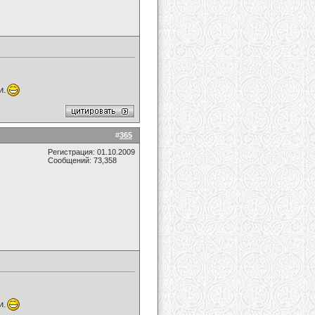
и.
#
365
Регистрация: 01.10.2009
Сообщений: 73,358
и.