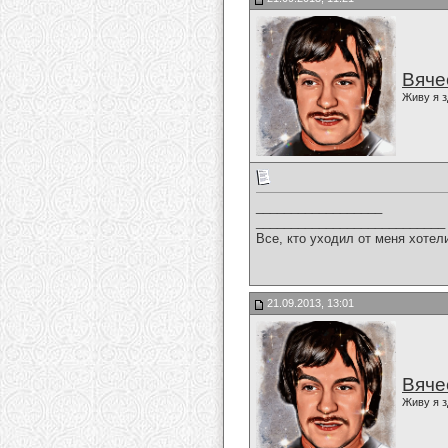
Вяче
Живу я з
__________________
___________________________
Все, кто уходил от меня хотел
21.09.2013, 13:01
Вяче
Живу я з