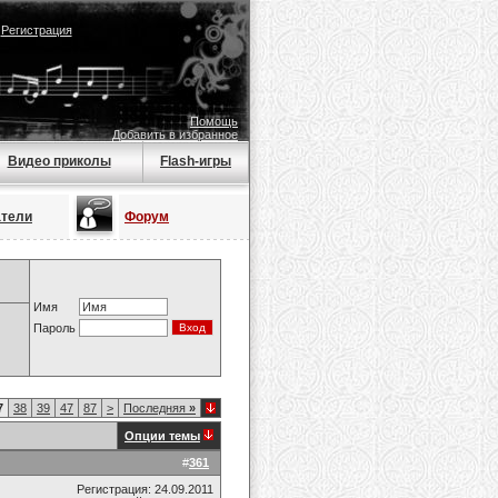
|
Регистрация
Помощь
Добавить в избранное
Видео приколы
Flash-игры
атели
Форум
Имя
Пароль
7
38
39
47
87
>
Последняя
»
Опции темы
#
361
Регистрация: 24.09.2011