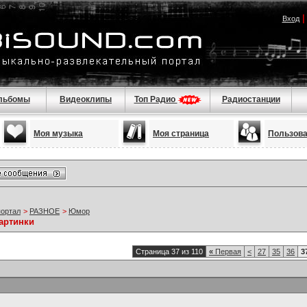
Вход
льбомы
Видеоклипы
Топ Радио
Радиостанции
Моя музыка
Моя страница
Пользов
портал
>
РАЗНОЕ
>
Юмор
артинки
Страница 37 из 110
«
Первая
<
27
35
36
3