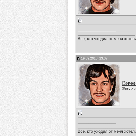
__________________
___________________________
Все, кто уходил от меня хотел
19.09.2013, 23:37
Вяче
Живу я з
__________________
___________________________
Все, кто уходил от меня хотел