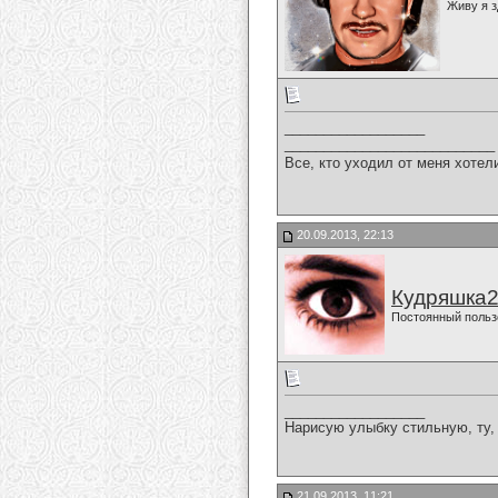
Живу я з
__________________
___________________________
Все, кто уходил от меня хотел
20.09.2013, 22:13
Кудряшка
Постоянный польз
__________________
Нарисую улыбку стильную, ту, 
21.09.2013, 11:21