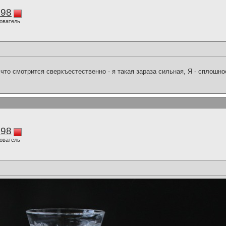
298
ователь
что смотрится сверхъестественно - я такая зараза сильная, Я - сплошн
298
ователь