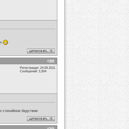
и.
#
368
Регистрация: 24.09.2011
Сообщений: 3,304
ое стихийное бедствие
#
369