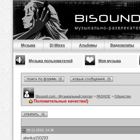
Музыка
Dj Mixes
Альбомы
Видеоклипы
Музыка пользователей
Моя музыка
Bisound.com - Музыкальный портал
>
РАЗНОЕ
>
Общество
Положительные качества!)
09.11.2010, 14:36
alenka150293