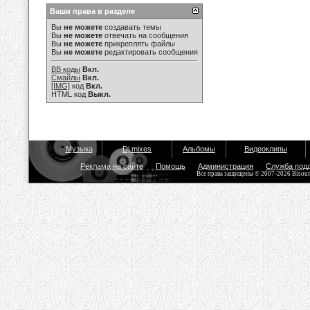
Ваши права в разделе
Вы
не можете
создавать темы
Вы
не можете
отвечать на сообщения
Вы
не можете
прикреплять файлы
Вы
не можете
редактировать сообщения
BB коды
Вкл.
Смайлы
Вкл.
[IMG]
код
Вкл.
HTML код
Выкл.
Музыка
Dj mixes
Альбомы
Видеоклипы
Реклама на сайте
Помощь
Администрация
Служба под
Все права защищены © 2007-2026 Bisou