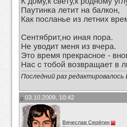
К дому,к свету,к родному угл
Паутинка летит на балкон,
Как посланье из летних вре
Сентябрит,но иная пора.
Не уводит меня из вчера.
Это время прекрасное - вно
Нас с тобой возвращает в л
Последний раз редактировалось В
03.10.2009, 10:42
Вячеслав Серёгин