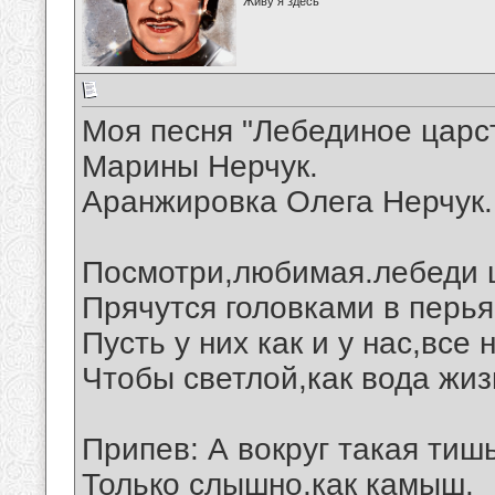
Живу я здесь
Моя песня "Лебединое царст
Марины Нерчук.
Аранжировка Олега Нерчук.
Посмотри,любимая.лебеди 
Прячутся головками в перья
Пусть у них как и у нас,все
Чтобы светлой,как вода жиз
Припев: А вокруг такая тишь
Только слышно,как камыш.