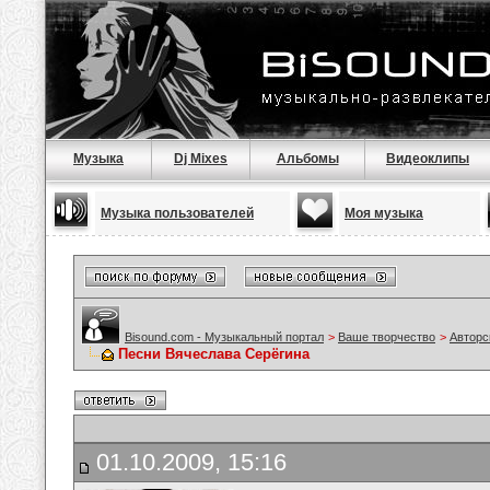
Музыка
Dj Mixes
Альбомы
Видеоклипы
Музыка пользователей
Моя музыка
Bisound.com - Музыкальный портал
>
Ваше творчество
>
Авторс
Песни Вячеслава Серёгина
01.10.2009, 15:16