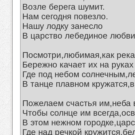
Возле берега шумит.
Нам сегодня повезло.
Нашу лодку занесло
В царство лебединое любви.
Посмотри,любимая,как река
Бережно качает их на руках
Где под небом солнечным,л
В танце плавном кружатся,в
Пожелаем счастья им,неба в
Чтобы солнце им всегда,ос
В этом нежном городке,царс
Где над речкой кружится,бе