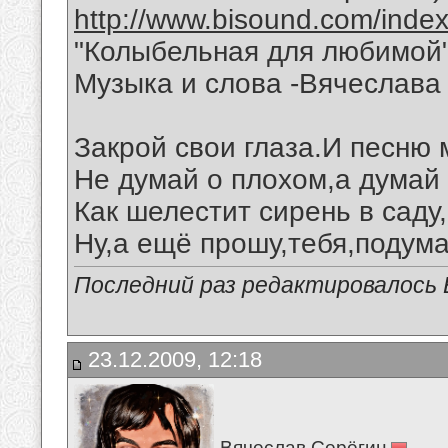
http://www.bisound.com/inde
"Колыбельная для любимой
Музыка и слова -Вячеслава 
Закрой свои глаза.И песню
Не думай о плохом,а думай 
Как шелестит сирень в саду
Ну,а ещё прошу,тебя,подума
Последний раз редактировалось В
23.12.2009, 12:18
Вячеслав Серёгин