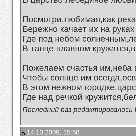
Посмотри,любимая,как река
Бережно качает их на руках
Где под небом солнечным,л
В танце плавном кружатся,в
Пожелаем счастья им,неба в
Чтобы солнце им всегда,ос
В этом нежном городке,царс
Где над речкой кружится,бе
Последний раз редактировалось В
14.10.2009, 15:58