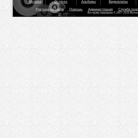
Музыка
Dj mixes
Альбомы
Видеоклипы
Реклама на сайте
Помощь
Администрация
Служба под
Все права защищены © 2007-2026 Bisou