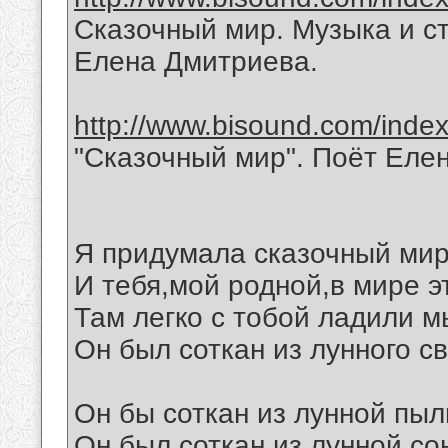
Сказочный мир. Музыка и с
Елена Дмитриева.
http://www.bisound.com/inde
"Сказочный мир". Поёт Еле
Я придумала сказочный мир
И тебя,мой родной,в мире э
Там легко с тобой ладили м
Он был соткан из лунного св
Он бы соткан из лунной пыл
Он был соткан из лунной со