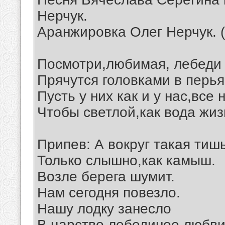
Нерчук.
Аранжировка Олег Нерчук. 
Посмотри,любимая, лебеди 
Прячутся головками в перья
Пусть у них как и у нас,все
Чтобы светлой,как вода жиз
Припев: А вокруг такая тишь
Только слышно,как камыш.
Возле берега шумит.
Нам сегодня повезло.
Нашу лодку занесло
В царство лебединое любви.