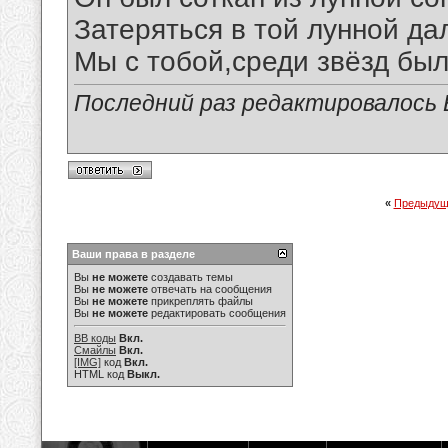
Затеряться в той лунной да
Мы с тобой,среди звёзд был
Последний раз редактировалось В
«
Предыдущ
Ваши права в разделе
Вы
не можете
создавать темы
Вы
не можете
отвечать на сообщения
Вы
не можете
прикреплять файлы
Вы
не можете
редактировать сообщения
BB коды
Вкл.
Смайлы
Вкл.
[IMG]
код
Вкл.
HTML код
Выкл.