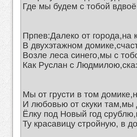
Где мы будем с тобой вдвоё
Прпев:Далеко от города,на 
В двухэтажном домике,счас
Возле леса синего,мы с тоб
Как Руслан с Людмилою,ска
Мы от грусти в том домике,
И любовью от скуки там,мы 
Ёлку под Новый год срублю,
Ту красавицу стройную, в до