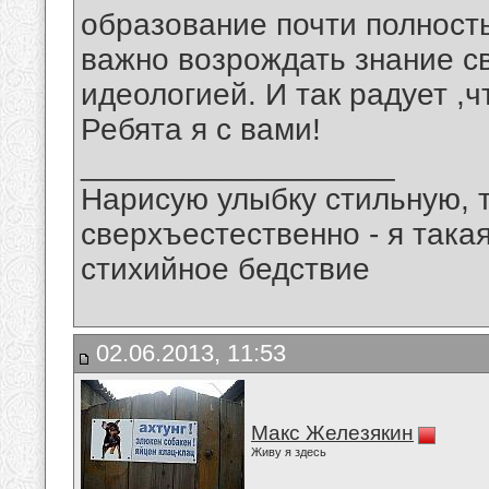
образование почти полност
важно возрождать знание св
идеологией. И так радует ,ч
Ребята я с вами!
__________________
Нарисую улыбку стильную, т
сверхъестественно - я така
стихийное бедствие
02.06.2013, 11:53
Макс Железякин
Живу я здесь