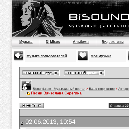
Музыка
Dj Mixes
Альбомы
Видеоклипы
Музыка пользователей
Моя музыка
Bisound.com - Музыкальный портал
>
Ваше творчество
>
Авторс
Песни Вячеслава Серёгина
Страница 27
02.06.2013, 10:54