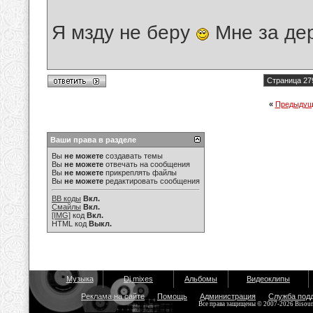
Я мзду не беру
Мне за де
Страница 27
«
Предыдущ
Ваши права в разделе
Вы
не можете
создавать темы
Вы
не можете
отвечать на сообщения
Вы
не можете
прикреплять файлы
Вы
не можете
редактировать сообщения
BB коды
Вкл.
Смайлы
Вкл.
[IMG]
код
Вкл.
HTML код
Выкл.
Музыка
Dj mixes
Альбомы
Видеоклипы
Реклама на сайте
Помощь
Администрация
Служба под
Все права защищены © 2007-2026 Bisou