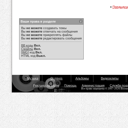
«
Предыдущ
Ваши права в разделе
Вы
не можете
создавать темы
Вы
не можете
отвечать на сообщения
Вы
не можете
прикреплять файлы
Вы
не можете
редактировать сообщения
BB коды
Вкл.
Смайлы
Вкл.
[IMG]
код
Вкл.
HTML код
Выкл.
Музыка
Dj mixes
Альбомы
Видеоклипы
Реклама на сайте
Помощь
Администрация
Служба под
Все права защищены © 2007-2026 Bisou