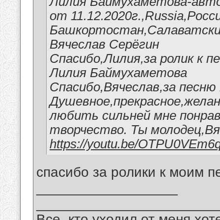
Лилия Баймухаметова-авто
от 11.12.2020г.,Russia,Росс
Башкортостан,Салаватский
Вячеслав Серёгин
Спасибо,Лилия,за ролик к п
Лилия Баймухаметова
Спасибо,Вячеслав,за песню 
Душевное,прекрасное,желан
любить сильней мне понрав
творчество. Ты молодец,Вя
https://youtu.be/OTPU0VEm6
спасибо за ролики к моим п
__________________
_______________________
Все, кто уходил от меня хот