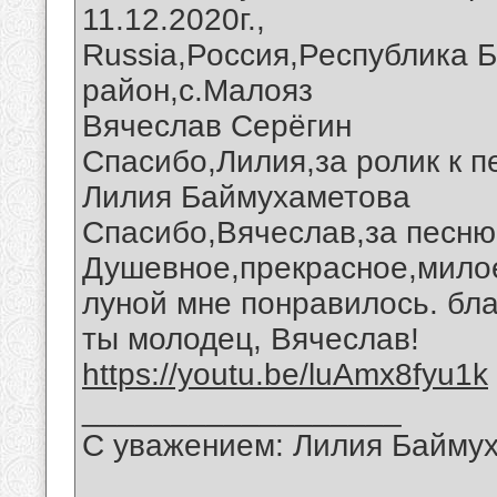
11.12.2020г.,
Russia,Россия,Республика 
район,с.Малояз
Вячеслав Серёгин
Спасибо,Лилия,за ролик к п
Лилия Баймухаметова
Спасибо,Вячеслав,за песню 
Душевное,прекрасное,милое
луной мне понравилось. бла
ты молодец, Вячеслав!
https://youtu.be/luAmx8fyu1k
__________________
С уважением: Лилия Байму