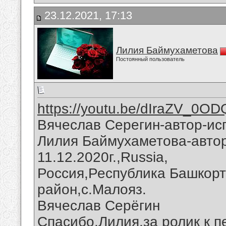
23.12.2021, 17:13
Лилия Баймухаметова
Постоянный пользователь
https://youtu.be/dIraZV_0OD
Вячеслав Серегин-автор-ис
Лилия Баймухаметова-автор
11.12.2020г.,Russia,
Россия,Республика Башкорт
район,с.Малояз.
Вячеслав Серёгин
Спасибо,Лилия,за ролик к п