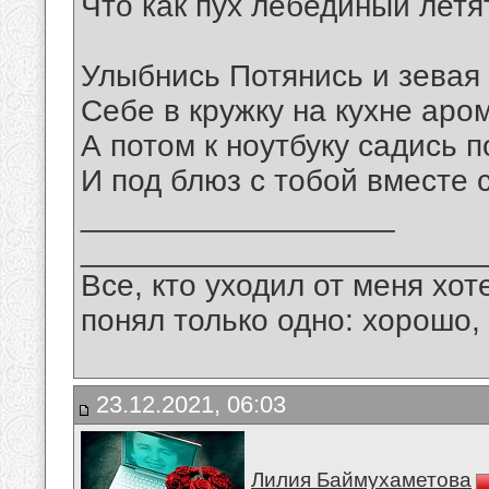
Что как пух лебединый летя
Улыбнись Потянись и зевая
Себе в кружку на кухне аром
А потом к ноутбуку садись 
И под блюз с тобой вместе 
__________________
_______________________
Все, кто уходил от меня хот
понял только одно: хорошо,
23.12.2021, 06:03
Лилия Баймухаметова