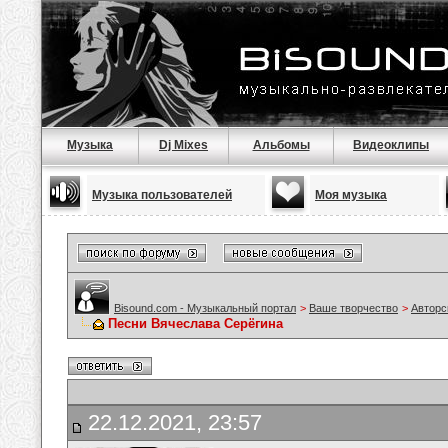
Музыка
Dj Mixes
Альбомы
Видеоклипы
Музыка пользователей
Моя музыка
Bisound.com - Музыкальный портал
>
Ваше творчество
>
Авторс
Песни Вячеслава Серёгина
22.12.2021, 23:57