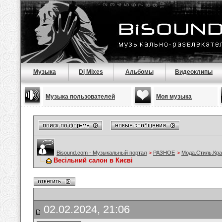
Музыка
Dj Mixes
Альбомы
Видеоклипы
Музыка пользователей
Моя музыка
Bisound.com - Музыкальный портал
>
РАЗНОЕ
>
Мода.Стиль.Кра
Весільний салон в Києві
02.02.2024, 21:06