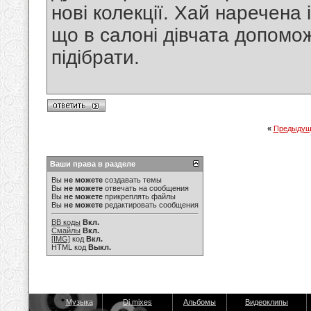
нові колекції. Хай наречена
що в салоні дівчата допомож
підібрати.
«
Предыдущ
Ваши права в разделе
Вы
не можете
создавать темы
Вы
не можете
отвечать на сообщения
Вы
не можете
прикреплять файлы
Вы
не можете
редактировать сообщения
BB коды
Вкл.
Смайлы
Вкл.
[IMG]
код
Вкл.
HTML код
Выкл.
Музыка
Dj mixes
Альбомы
Видеоклипы