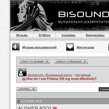
Музыка
Dj Mixes
Альбомы
Видеоклипы
Музыка пользователей
Моя музыка
Bisound.com - Музыкальный портал
>
Обсуждения
How do I use Fildena 150 mg most effectively?
Страни
01.10.2025, 19:25
ALISHER ASQ1