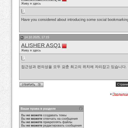
Живу я здесь
Have you considered about introducing some social bookmarking b
14.10.2025, 17:15
ALISHER ASQ1
Живу я здесь
접근성과 편의성을 모두 갖춘 최고의 위치에 자리잡고 있습니다.
Страни
«
Предыдущ
Ваши права в разделе
Вы
не можете
создавать темы
Вы
не можете
отвечать на сообщения
Вы
не можете
прикреплять файлы
Вы
не можете
редактировать сообщения