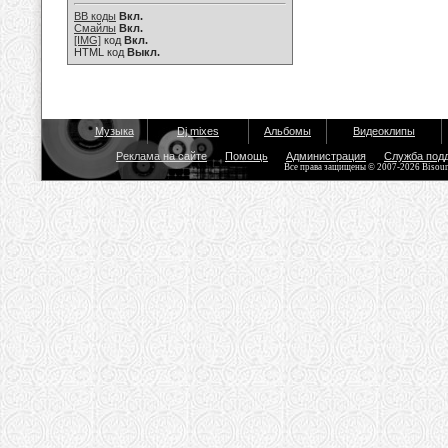
BB коды
Вкл.
Смайлы
Вкл.
[IMG]
код
Вкл.
HTML код
Выкл.
Музыка
Dj mixes
Альбомы
Видеоклипы
Реклама на сайте
Помощь
Администрация
Служба под
Все права защищены © 2007-2026 Bisou