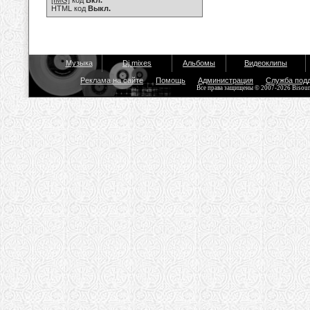
[IMG]
код
Вкл.
HTML код
Выкл.
Музыка
Dj mixes
Альбомы
Видеоклипы
Реклама на сайте
Помощь
Администрация
Служба под
Все права защищены © 2007-2026 Bisou