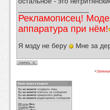
остальное - это негритянски
__________________
Рекламописец! Модер
аппаратура при нём!
Я мзду не беру
Мне за де
«
Предыдущ
Ваши права в разделе
Вы
не можете
создавать темы
Вы
не можете
отвечать на сообщения
Вы
не можете
прикреплять файлы
Вы
не можете
редактировать сообщения
BB коды
Вкл.
Смайлы
Вкл.