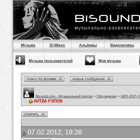
Музыка
Dj Mixes
Альбомы
Видеоклипы
Музыка пользователей
Моя музыка
Bisound.com - Музыкальный портал
>
Обсуждения
>
ХИП-ХОП, Р
бИТВА РЭПОВ
07.02.2012, 19:26