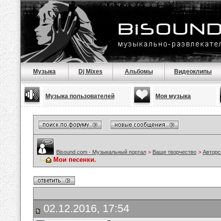
Музыка
Dj Mixes
Альбомы
Видеоклипы
Музыка пользователей
Моя музыка
Bisound.com - Музыкальный портал
>
Ваше творчество
>
Авторс
Мои песенки.
02.12.2016, 17:54