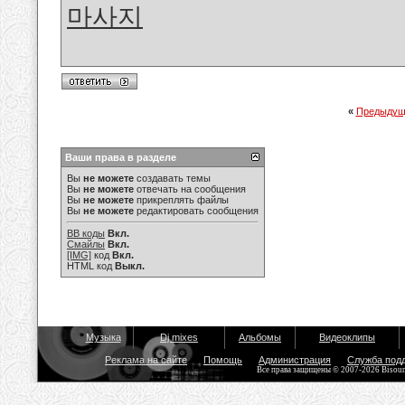
마사지
«
Предыдущ
Ваши права в разделе
Вы
не можете
создавать темы
Вы
не можете
отвечать на сообщения
Вы
не можете
прикреплять файлы
Вы
не можете
редактировать сообщения
BB коды
Вкл.
Смайлы
Вкл.
[IMG]
код
Вкл.
HTML код
Выкл.
Музыка
Dj mixes
Альбомы
Видеоклипы
Реклама на сайте
Помощь
Администрация
Служба под
Все права защищены © 2007-2026 Bisou