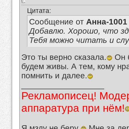
Цитата:
Сообщение от
Анна-1001
Добавлю. Хорошо, что з
Тебя можно читать и сл
Это ты верно сказала.
Он б
будем живы. А тем, кому нр
помнить и далее.
__________________
Рекламописец! Модер
аппаратура при нём!
Я мзду не беру
Мне за де