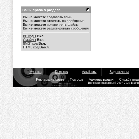
Ваши права в разделе
Вы
не можете
создавать темы
Вы
не можете
отвечать на сообщения
Вы
не можете
прикреплять файлы
Вы
не можете
редактировать сообщения
BB коды
Вкл.
Смайлы
Вкл.
[IMG]
код
Вкл.
HTML код
Выкл.
Музыка
Dj mixes
Альбомы
Видеоклипы
Реклама на сайте
Помощь
Администрация
Служба под
Все права защищены © 2007-2026 Bisou