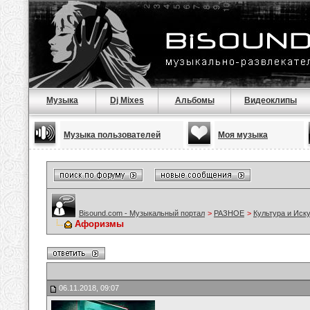
Музыка
Dj Mixes
Альбомы
Видеоклипы
Музыка пользователей
Моя музыка
Bisound.com - Музыкальный портал
>
РАЗНОЕ
>
Культура и Иск
Афоризмы
06.11.2018, 09:07