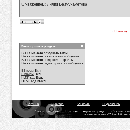
С уважением: Лилия Баймухаметова
«
Предыдущ
Ваши права в разделе
Вы
не можете
создавать темы
Вы
не можете
отвечать на сообщения
Вы
не можете
прикреплять файлы
Вы
не можете
редактировать сообщения
BB коды
Вкл.
Смайлы
Вкл.
[IMG]
код
Вкл.
HTML код
Выкл.
Музыка
Dj mixes
Альбомы
Видеоклипы
Реклама на сайте
Помощь
Администрация
Служба под
Все права защищены © 2007-2026 Bisou