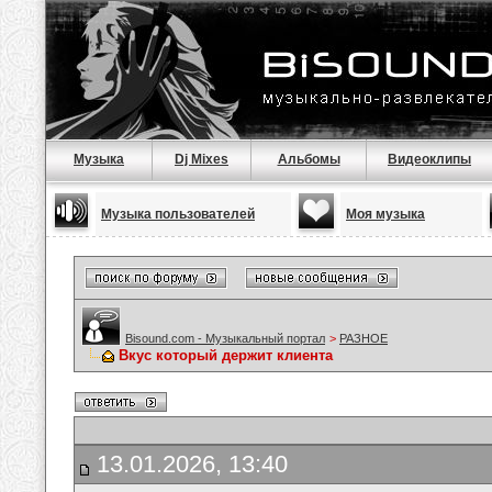
Музыка
Dj Mixes
Альбомы
Видеоклипы
Музыка пользователей
Моя музыка
Bisound.com - Музыкальный портал
>
РАЗНОЕ
Вкус который держит клиента
13.01.2026, 13:40