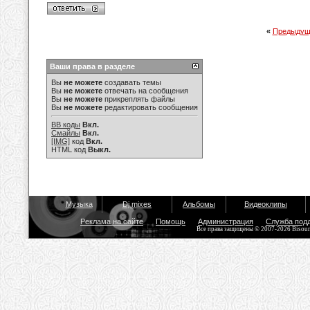
«
Предыдущ
Ваши права в разделе
Вы
не можете
создавать темы
Вы
не можете
отвечать на сообщения
Вы
не можете
прикреплять файлы
Вы
не можете
редактировать сообщения
BB коды
Вкл.
Смайлы
Вкл.
[IMG]
код
Вкл.
HTML код
Выкл.
Музыка
Dj mixes
Альбомы
Видеоклипы
Реклама на сайте
Помощь
Администрация
Служба под
Все права защищены © 2007-2026 Bisou