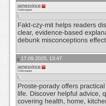
jamesvince
Собеседник
Fakt-czy-mit helps readers dis
clear, evidence-based explana
debunk misconceptions effect
17.09.2025, 13:47
jamesvince
Собеседник
Proste-porady offers practical 
life. Discover helpful advice,
covering health, home, kitche