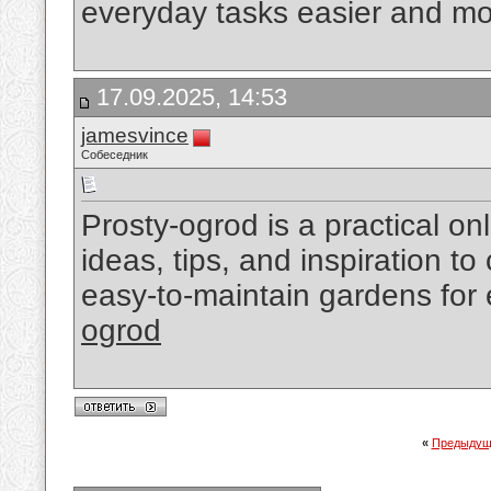
everyday tasks easier and m
17.09.2025, 14:53
jamesvince
Собеседник
Prosty-ogrod is a practical on
ideas, tips, and inspiration to
easy-to-maintain gardens for 
ogrod
«
Предыдущ