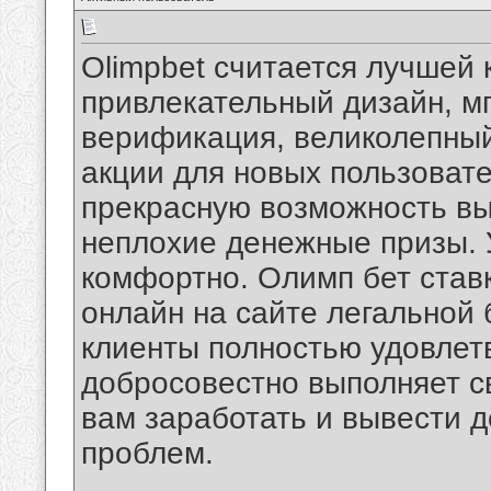
Olimpbet считается лучшей к
привлекательный дизайн, мг
верификация, великолепный
акции для новых пользоват
прекрасную возможность вы
неплохие денежные призы. У
комфортно. Олимп бет ставк
онлайн на сайте легальной 
клиенты полностью удовлет
добросовестно выполняет с
вам заработать и вывести д
проблем.