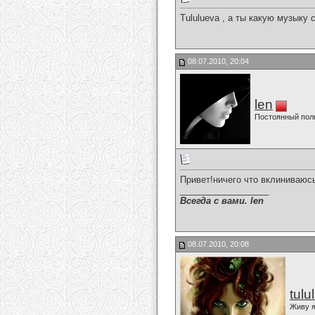
Tululueva , а ты какую музыку
08.07.2010, 20:04
len
Постоянный пол
Привет!ничего что вклиниваюс
__________________
Всегда с вами. len
08.07.2010, 20:08
tulu
Живу я