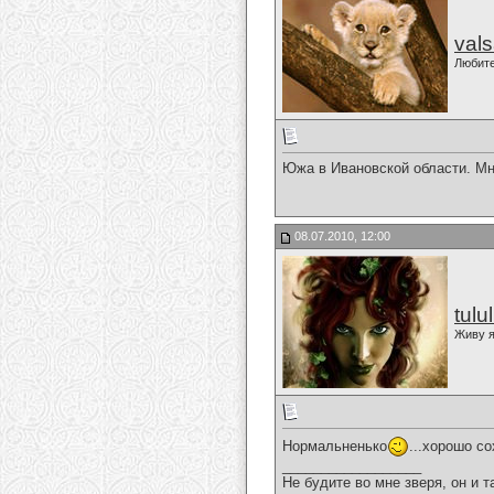
val
Любит
Южа в Ивановской области. Мне
08.07.2010, 12:00
tulu
Живу я
Нормальненько
...хорошо с
__________________
Не будите во мне зверя, он и т