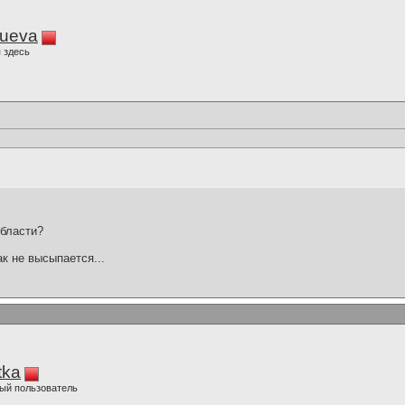
lueva
 здесь
области?
ак не высыпается...
tka
ый пользователь