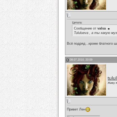
Цитата:
Сообщение от
valsa
Tululueva , а ты какую м
Всё подряд...кроме блатного ш
08.07.2010, 20:09
tulu
Живу я
Привет Лен
__________________