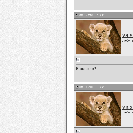
08.07.2010, 13:19
val
Любит
В смысле?
08.07.2010, 13:49
val
Любит