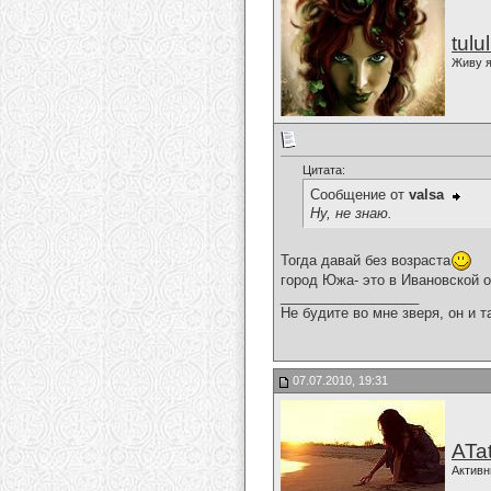
tulu
Живу я
Цитата:
Сообщение от
valsa
Ну, не знаю.
Тогда давай без возраста
город Южа- это в Ивановской 
__________________
Не будите во мне зверя, он и т
07.07.2010, 19:31
ATa
Активн