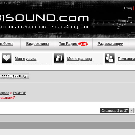
Вход
льбомы
Видеоклипы
Топ Радио
Радиостанции
Моя музыка
Моя страница
Пользов
портал
>
РАЗНОЕ
узьями?
Страница 3 из 37
<