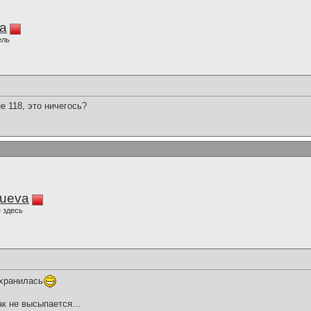
sa
ель
 118, это ничегось?
lueva
 здесь
охранилась
ак не высыпается...