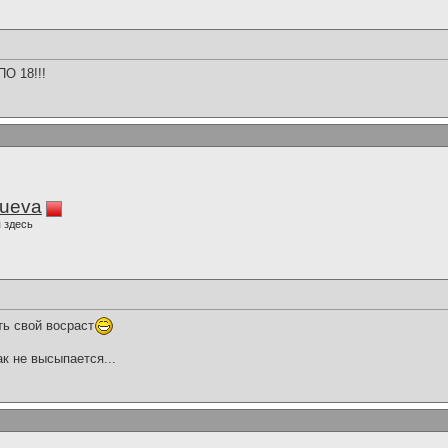
О 18!!!
lueva
 здесь
ь свой восраст
ак не высыпается...