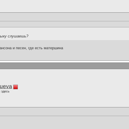
узыку слушаешь?
ансона и песен, где есть матершина
lueva
 здесь