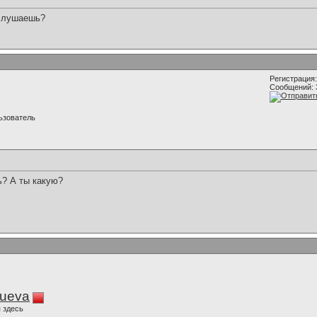
 слушаешь?
Регистрация:
Сообщений: 
ьзователь
ь? А ты какую?
lueva
 здесь