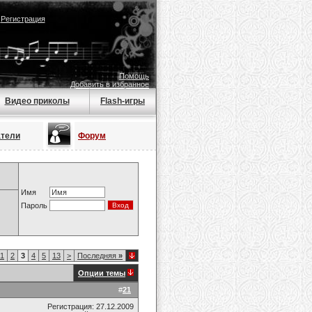
|
Регистрация
Помощь
Добавить в избранное
Видео приколы
Flash-игры
атели
Форум
Имя
Пароль
1
2
3
4
5
13
>
Последняя
»
Опции темы
#
21
Регистрация: 27.12.2009