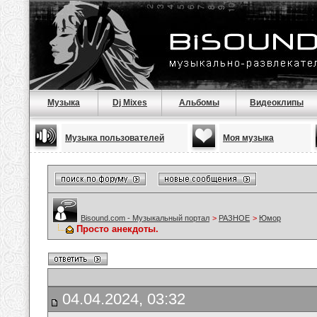
Музыка
Dj Mixes
Альбомы
Видеоклипы
Музыка пользователей
Моя музыка
Bisound.com - Музыкальный портал
>
РАЗНОЕ
>
Юмор
Просто анекдоты.
04.04.2024, 03:32