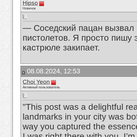
Hipso
Новичок
— Соседский пацан вызвал 
пистолетов. Я просто пишу 
кастрюле закипает.
08.08.2024, 12:53
Choi Yeon
Активный пользователь
"This post was a delightful rea
landmarks in your city was b
way you captured the essence
I was right there with you. I’m