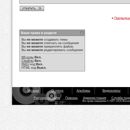
«
Предыдущ
Ваши права в разделе
Вы
не можете
создавать темы
Вы
не можете
отвечать на сообщения
Вы
не можете
прикреплять файлы
Вы
не можете
редактировать сообщения
BB коды
Вкл.
Смайлы
Вкл.
[IMG]
код
Вкл.
HTML код
Выкл.
Музыка
Dj mixes
Альбомы
Видеоклипы
Реклама на сайте
Помощь
Администрация
Служба под
Все права защищены © 2007-2026 Bisou