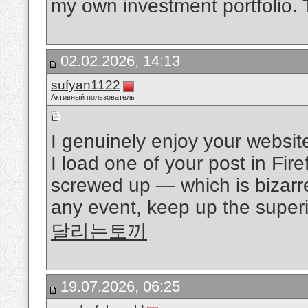
my own investment portfolio. 
02.02.2026, 14:13
sufyan1122
Активный пользователь
I genuinely enjoy your websit
I load one of your post in Fir
screwed up — which is bizarr
any event, keep up the superio
달리는토끼
19.07.2026, 06:25