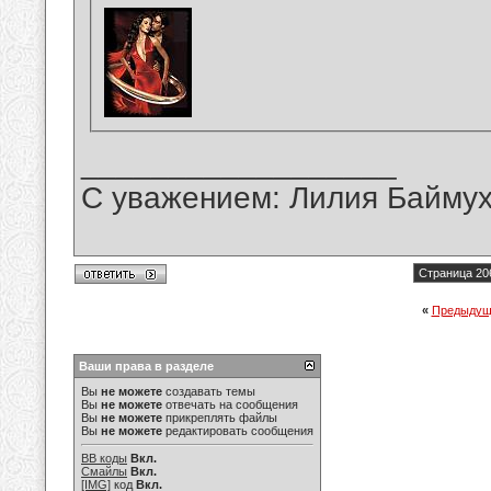
__________________
С уважением: Лилия Байму
Страница 20
«
Предыдущ
Ваши права в разделе
Вы
не можете
создавать темы
Вы
не можете
отвечать на сообщения
Вы
не можете
прикреплять файлы
Вы
не можете
редактировать сообщения
BB коды
Вкл.
Смайлы
Вкл.
[IMG]
код
Вкл.