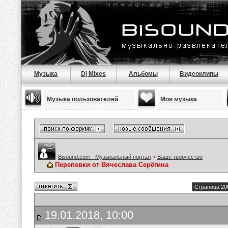
Музыка
Dj Mixes
Альбомы
Видеоклипы
Музыка пользователей
Моя музыка
Bisound.com - Музыкальный портал
>
Ваше творчество
Перепевки от Вячеслава Серёгина
Страница 20
19.01.2018, 10:00