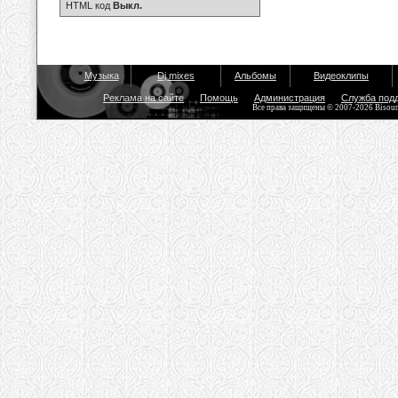
HTML код
Выкл.
Музыка
Dj mixes
Альбомы
Видеоклипы
Реклама на сайте
Помощь
Администрация
Служба под
Все права защищены © 2007-2026 Bisou