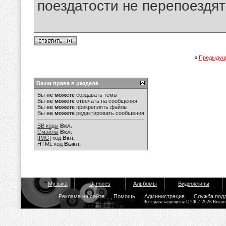
поездатости не перепоездят
«
Предыдущ
Ваши права в разделе
Вы
не можете
создавать темы
Вы
не можете
отвечать на сообщения
Вы
не можете
прикреплять файлы
Вы
не можете
редактировать сообщения
BB коды
Вкл.
Смайлы
Вкл.
[IMG]
код
Вкл.
HTML код
Выкл.
Музыка
Dj mixes
Альбомы
Видеоклипы
Реклама на сайте
Помощь
Администрация
Служба под
Все права защищены © 2007-2026 Bisou