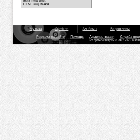
[IMG]
код
Вкл.
HTML код
Выкл.
Музыка
Dj mixes
Альбомы
Видеоклипы
Реклама на сайте
Помощь
Администрация
Служба под
Все права защищены © 2007-2026 Bisou