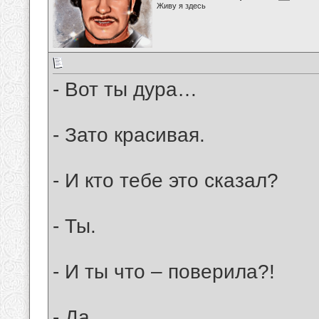
Живу я здесь
- Вот ты дура…
- Зато красивая.
- И кто тебе это сказал?
- Ты.
- И ты что – поверила?!
- Да.