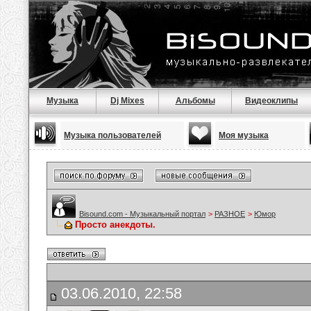
Музыка
Dj Mixes
Альбомы
Видеоклипы
Музыка пользователей
Моя музыка
Bisound.com - Музыкальный портал
>
РАЗНОЕ
>
Юмор
Просто анекдоты.
03.06.2010, 22:58