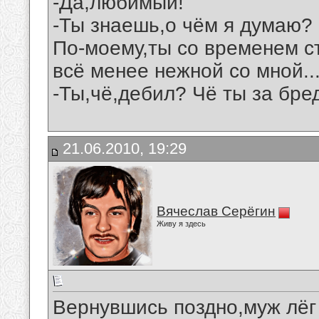
-Да,любимый!
-Ты знаешь,о чём я думаю?
По-моему,ты со временем 
всё менее нежной со мной...
-Ты,чё,дебил? Чё ты за бре
21.06.2010, 19:29
Вячеслав Серёгин
Живу я здесь
Вернувшись поздно,муж лёг 