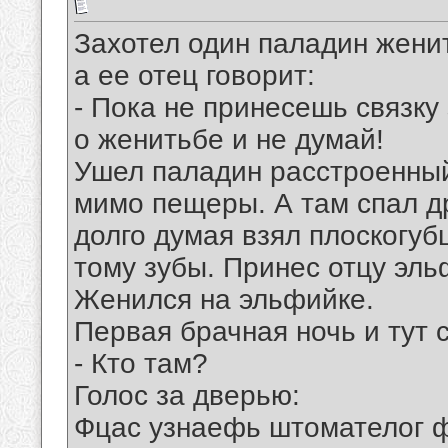
Захотел один паладин жени
а ее отец говорит:
- Пока не принесешь связку
о женитьбе и не думай!
Ушел паладин расстроенный
мимо пещеры. А там спал д
долго думая взял плоскогу
тому зубы. Принес отцу эль
Женился на эльфийке.
Первая брачная ночь и тут с
- Кто там?
Голос за дверью:
Фцас узнаефь штомателог ф