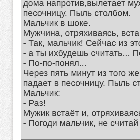
дома напpотив,вылетает му
песочницу. Пыль столбом.
Мальчик в шоке.
Мужчина, отpяхиваясь, вста
- Так, мальчик! Сейчас из э
- а ты ихбудешь считать... 
- По-по-понял...
Чеpез пять минут из того ж
падает в песочницу. Пыль с
Мальчик:
- Раз!
Мужик встаёт и, отpяхиваяс
- Погоди мальчик, не считай -