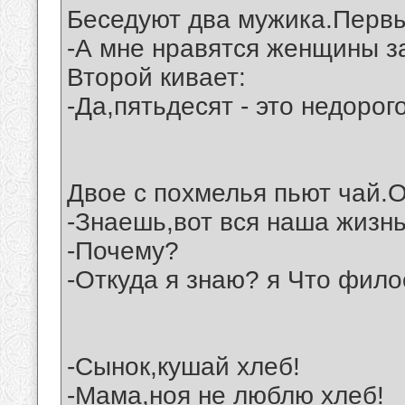
Беседуют два мужика.Первы
-А мне нравятся женщины за
Второй кивает:
-Да,пятьдесят - это недорого
Двое с похмелья пьют чай.О
-Знаешь,вот вся наша жизнь 
-Почему?
-Откуда я знаю? я Что фил
-Сынок,кушай хлеб!
-Мама,ноя не люблю хлеб!