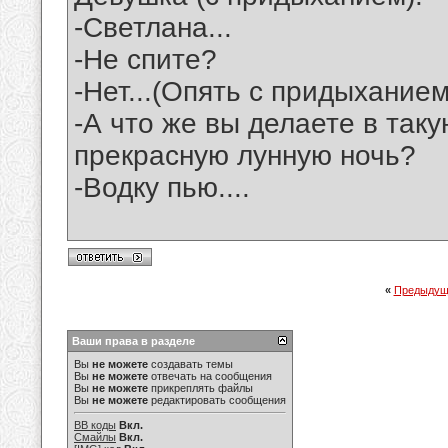
-Светлана...
-Не спите?
-Нет...(Опять с придыханием
-А что же вы делаете в так
прекрасную лунную ночь?
-Водку пью....
«
Предыдущ
Ваши права в разделе
Вы
не можете
создавать темы
Вы
не можете
отвечать на сообщения
Вы
не можете
прикреплять файлы
Вы
не можете
редактировать сообщения
BB коды
Вкл.
Смайлы
Вкл.