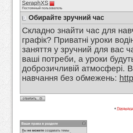
SeraphXS
Постоянный пользователь
Обирайте зручний час
Складно знайти час для нав
графік? Приватні уроки воді
заняття у зручний для вас ч
ваші потреби, а уроки будут
доброзичливій атмосфері. В
навчання без обмежень:
http
«
Предыдущ
Ваши права в разделе
Вы
не можете
создавать темы