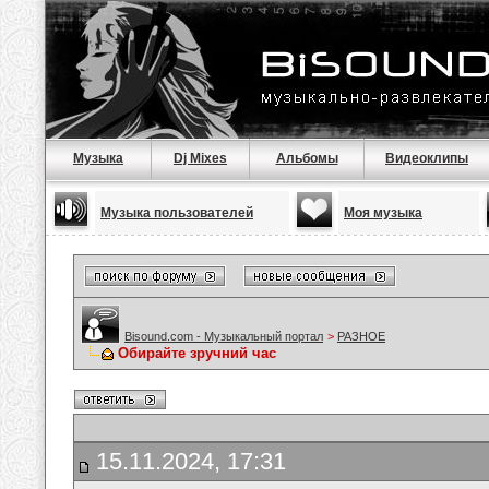
Музыка
Dj Mixes
Альбомы
Видеоклипы
Музыка пользователей
Моя музыка
Bisound.com - Музыкальный портал
>
РАЗНОЕ
Обирайте зручний час
15.11.2024, 17:31