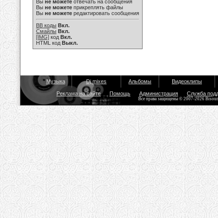
Вы
не можете
отвечать на сообщения
Вы
не можете
прикреплять файлы
Вы
не можете
редактировать сообщения
BB коды
Вкл.
Смайлы
Вкл.
[IMG]
код
Вкл.
HTML код
Выкл.
Музыка
Dj mixes
Альбомы
Видеоклипы
Реклама на сайте
Помощь
Администрация
Служба под
Все права защищены © 2007-2026 Bisou