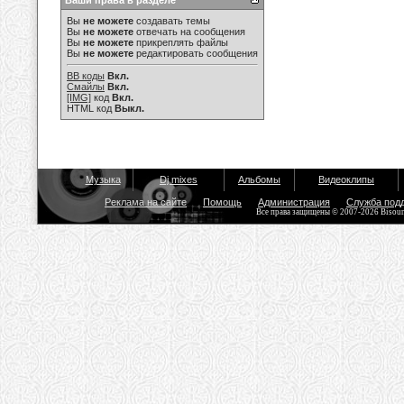
Ваши права в разделе
Вы
не можете
создавать темы
Вы
не можете
отвечать на сообщения
Вы
не можете
прикреплять файлы
Вы
не можете
редактировать сообщения
BB коды
Вкл.
Смайлы
Вкл.
[IMG]
код
Вкл.
HTML код
Выкл.
Музыка
Dj mixes
Альбомы
Видеоклипы
Реклама на сайте
Помощь
Администрация
Служба под
Все права защищены © 2007-2026 Bisou